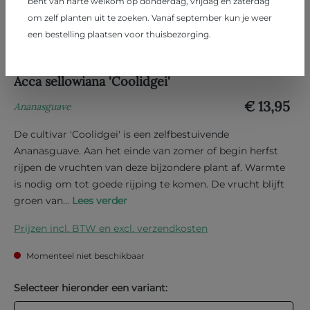
bent van harte welkom op donderdag, vrijdag en zaterdag
om zelf planten uit te zoeken. Vanaf september kun je weer
een bestelling plaatsen voor thuisbezorging.
Acca sellowiana 'Coolidgei'
€ 13,95
Ananasguave
De cultivar 'Coolidgei' is een zelfbestuivende
Ananasguave. Aan het einde van zomer of begin herfst
rijpen de vruchten van deze bijzondere plant af. Warmte
is nodig om tot goede rijping te komen. De vrucht blijft
groen van...
Lees verder
Prijzen incl. BTW en excl. verzendkosten
Momenteel niet beschikbaar
Selecteer hieronder een variant: