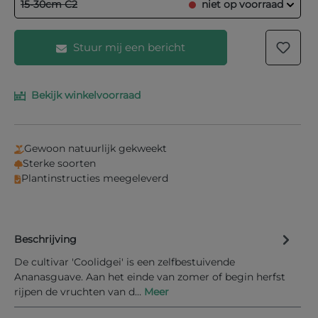
15-30cm C2
niet op voorraad
Stuur mij een bericht
Bekijk winkelvoorraad
Vul je e-mailadres in het onderstaande veld in en
wij laten je weten wanneer het product weer op
voorraad is.
Gewoon natuurlijk gekweekt
Uw E-mail
Sterke soorten
Plantinstructies meegeleverd
Beschrijving
Informeer mij bij nieuwe voorraad
De cultivar 'Coolidgei' is een zelfbestuivende
Ananasguave. Aan het einde van zomer of begin herfst
rijpen de vruchten van d…
Meer