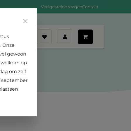
Veelgestelde vragen
Contact
stus
nt
. Onze
ng
.
 wel gewoon
e welkom op
dag om zelf
af september
plaatsen