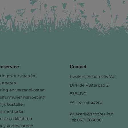
enservice
Contact
ringsvoorwaarden
Kwekerij Arborealis Vof
urneren
Dirk de Ruiterpad 2
ring en verzendkosten
8384DD
lformulier herroeping
Wilhelminaoord
lijk bestellen
aalmethoden
kwekerij@arborealis.nl
ntie en klachten
Tel: 0521 383696
acy voorwaarden