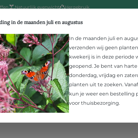
ffen
Natuurlijk evenwicht
Hergebruik
ding in de maanden juli en augustus
In de maanden juli en augu
Kwekerij
Vergroenen
Bezoek Paard en Pla
verzenden wij geen planten
n kun je gebruik maken van ons
modelformulier herroepi
kwekerij is in deze periode
geopend. Je bent van hart
donderdag, vrijdag en zater
planten uit te zoeken. Van
kun je weer een bestelling 
voor thuisbezorging.