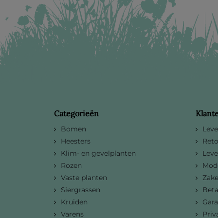
Categorieën
Klant
Bomen
Leve
Heesters
Reto
Klim- en gevelplanten
Leve
Rozen
Mode
Vaste planten
Zake
Siergrassen
Bet
Kruiden
Gara
Varens
Priv