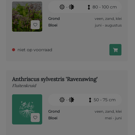
-
80 - 100 cm
Grond
veen
,
zand
,
klei
Bloei
juni - augustus
niet op voorraad
Anthriscus sylvestris 'Ravenswing'
Fluitenkruid
-
50 - 75 cm
Grond
veen
,
zand
,
klei
Bloei
mei - juni