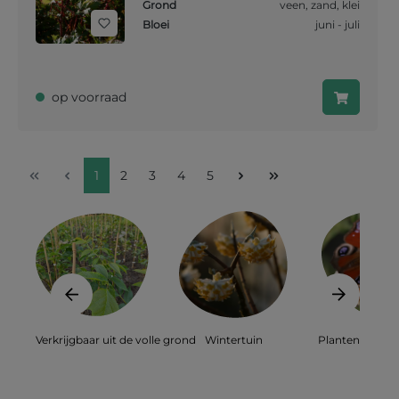
Grond
veen
,
zand
,
klei
Bloei
juni - juli
op voorraad
1
2
3
4
5
Verkrijgbaar uit de volle grond
Wintertuin
Planten voor bi