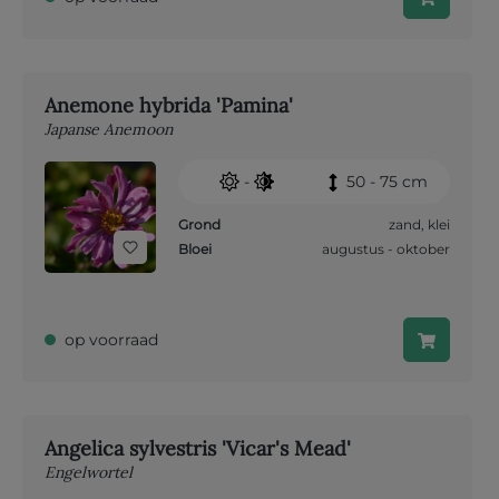
Anemone hybrida 'Pamina'
Japanse Anemoon
-
50 - 75 cm
Grond
zand
,
klei
Bloei
augustus - oktober
op voorraad
Angelica sylvestris 'Vicar's Mead'
Engelwortel