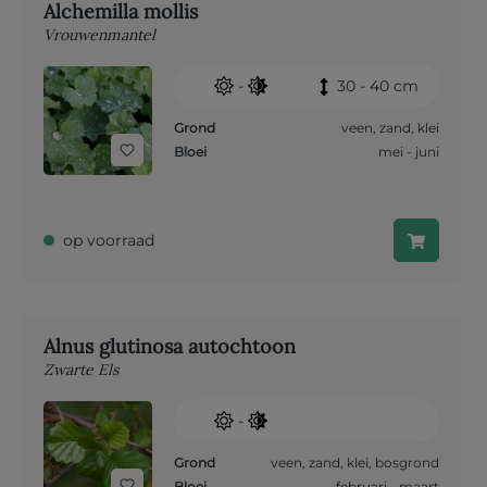
Alchemilla mollis
Vrouwenmantel
-
30 - 40 cm
Grond
veen
,
zand
,
klei
Bloei
mei - juni
op voorraad
Alnus glutinosa autochtoon
Zwarte Els
-
Grond
veen
,
zand
,
klei
,
bosgrond
Bloei
februari - maart