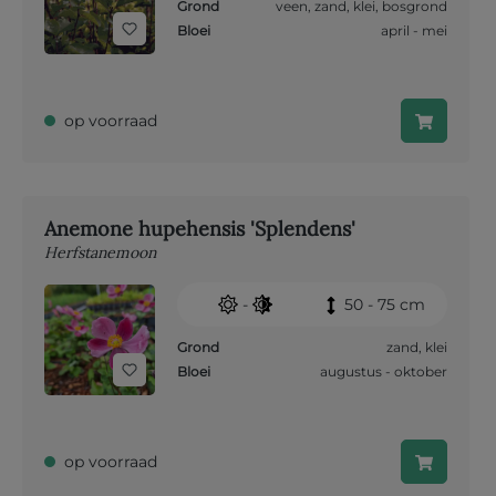
Grond
veen
,
zand
,
klei
,
bosgrond
Bloei
april - mei
op voorraad
Anemone hupehensis 'Splendens'
Herfstanemoon
-
50 - 75 cm
Grond
zand
,
klei
Bloei
augustus - oktober
op voorraad