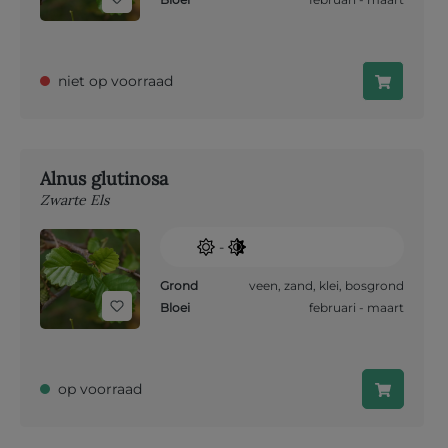
niet op voorraad
Alnus glutinosa
Zwarte Els
-
Grond
veen
,
zand
,
klei
,
bosgrond
Bloei
februari - maart
op voorraad