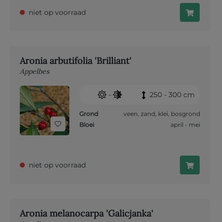
niet op voorraad
Aronia arbutifolia 'Brilliant'
Appelbes
-
250 - 300 cm
Grond
veen
,
zand
,
klei
,
bosgrond
Bloei
april - mei
niet op voorraad
Aronia melanocarpa 'Galicjanka'