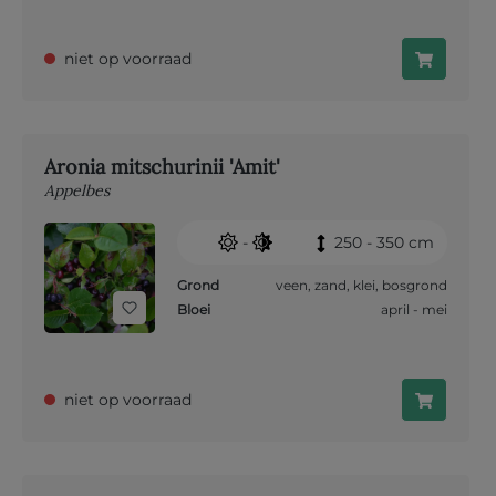
niet op voorraad
Aronia mitschurinii 'Amit'
Appelbes
-
250 - 350 cm
Grond
veen
,
zand
,
klei
,
bosgrond
Bloei
april - mei
niet op voorraad