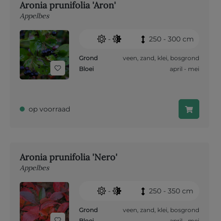
Aronia prunifolia 'Aron'
Appelbes
-
250 - 300 cm
Grond
veen
,
zand
,
klei
,
bosgrond
Bloei
april - mei
op voorraad
Aronia prunifolia 'Nero'
Appelbes
-
250 - 350 cm
Grond
veen
,
zand
,
klei
,
bosgrond
Bloei
april - mei