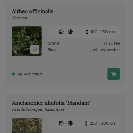
Althea officinalis
Heemst
-
100 - 150 cm
Grond
zand
,
klei
Bloei
juni - september
op voorraad
Amelanchier alnifolia 'Mandam'
Krenteboompje, Saskatoon
-
250 - 300 cm