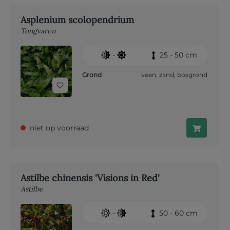
Asplenium scolopendrium
Tongvaren
-
25 - 50 cm
Grond
veen
,
zand
,
bosgrond
niet op voorraad
Astilbe chinensis 'Visions in Red'
Astilbe
-
50 - 60 cm