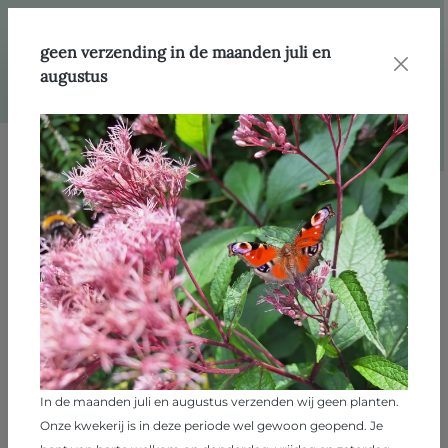
hoofdinhoud
Webshop
Standplaats
Natte grond
geen verzending in de maanden juli en
augustus
Filter
Filter
Natte grond
246 producten
In de maanden juli en augustus verzenden wij geen planten.
Onze kwekerij is in deze periode wel gewoon geopend. Je
Ajuga reptans