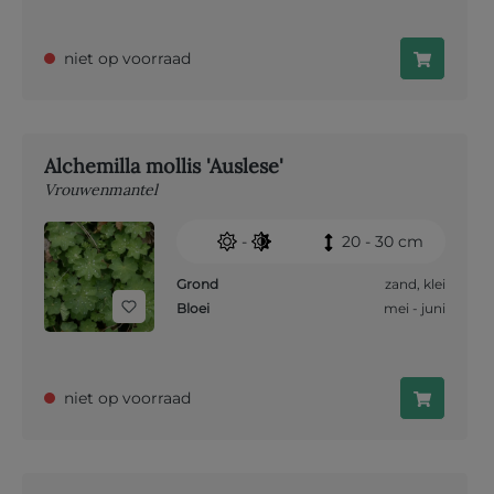
niet op voorraad
Alchemilla mollis 'Auslese'
Vrouwenmantel
-
20 - 30 cm
Grond
zand
,
klei
Bloei
mei - juni
niet op voorraad