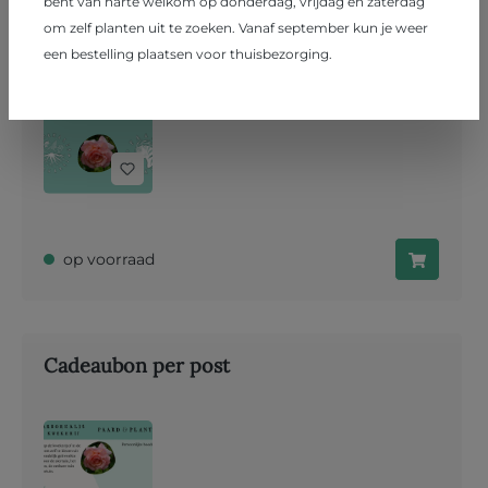
bent van harte welkom op donderdag, vrijdag en zaterdag
Cadeaubon digitaal
om zelf planten uit te zoeken. Vanaf september kun je weer
een bestelling plaatsen voor thuisbezorging.
op voorraad
Cadeaubon per post