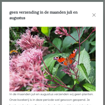
hoofdinhoud
Webshop
Producten
Cadeau- en plantenbonnen
geen verzending in de maanden juli en
augustus
Filter
Filter
Cadeau- en
2
producten
plantenbonnen
In de maanden juli en augustus verzenden wij geen planten.
Onze kwekerij is in deze periode wel gewoon geopend. Je