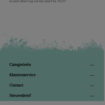
er past altijd nog wel een plant bij. Toch?
Categorieën
Klantenservice
Contact
Nieuwsbrief