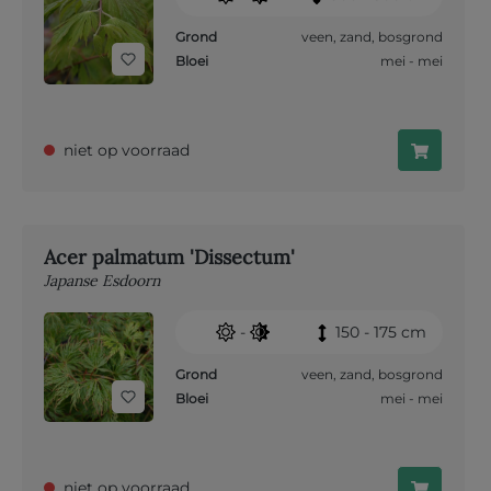
Grond
veen
,
zand
,
bosgrond
Bloei
mei - mei
niet op voorraad
Acer palmatum 'Dissectum'
Japanse Esdoorn
-
150 - 175 cm
Grond
veen
,
zand
,
bosgrond
Bloei
mei - mei
niet op voorraad