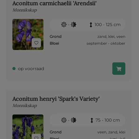
Aconitum carmichaelii 'Arendsii'
Monnikskap
-
100 - 125 cm
Grond
zand
,
klei
,
veen
Bloei
september - oktober
op voorraad
Aconitum henryi 'Spark's Variety'
Monnikskap
-
75 - 100 cm
Grond
veen
,
zand
,
klei
Bloei
juni - juli