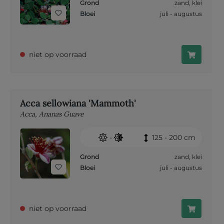
Grond
zand
,
klei
Bloei
juli - augustus
niet op voorraad
Acca sellowiana 'Mammoth'
Acca, Ananas Guave
-
125 - 200 cm
Grond
zand
,
klei
Bloei
juli - augustus
niet op voorraad