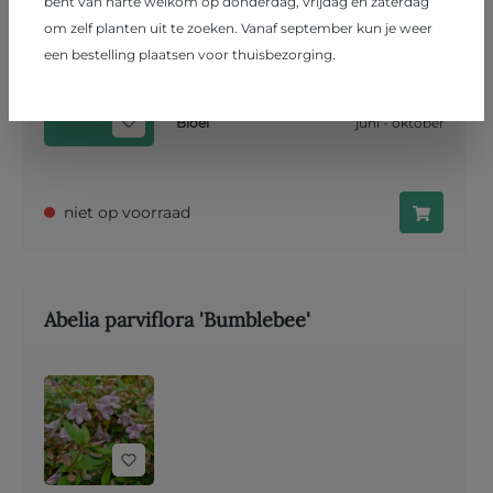
bent van harte welkom op donderdag, vrijdag en zaterdag
Abelia
om zelf planten uit te zoeken. Vanaf september kun je weer
-
100 - 125 cm
een bestelling plaatsen voor thuisbezorging.
Grond
veen
,
zand
,
klei
Bloei
juni - oktober
niet op voorraad
Abelia parviflora 'Bumblebee'