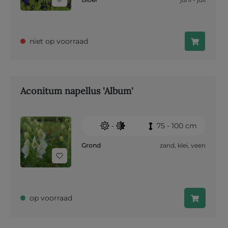
niet op voorraad
Aconitum napellus 'Album'
-
75 - 100 cm
Grond
zand
,
klei
,
veen
op voorraad