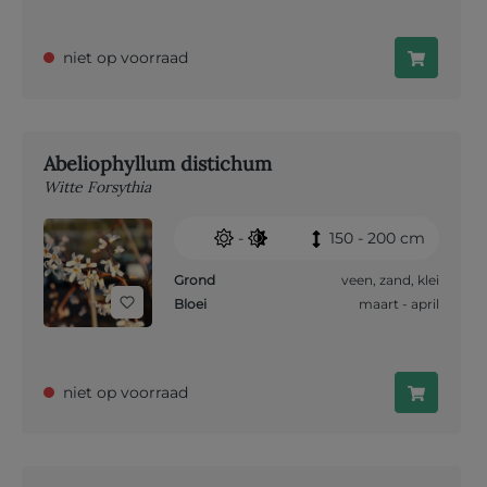
niet op voorraad
Abeliophyllum distichum
Witte Forsythia
-
150 - 200 cm
Grond
veen
,
zand
,
klei
Bloei
maart - april
niet op voorraad