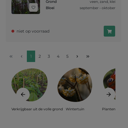
Grond
veen
,
zand
,
klei
Bloei
september - oktober
niet op voorraad
1
2
3
4
5
Verkrijgbaar uit de volle grond
Wintertuin
Planten voor bi