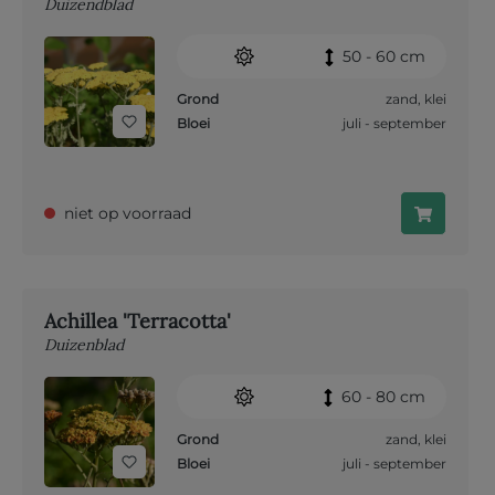
Duizendblad
50 - 60 cm
Grond
zand
,
klei
Bloei
juli - september
niet op voorraad
Achillea 'Terracotta'
Duizenblad
60 - 80 cm
Grond
zand
,
klei
Bloei
juli - september