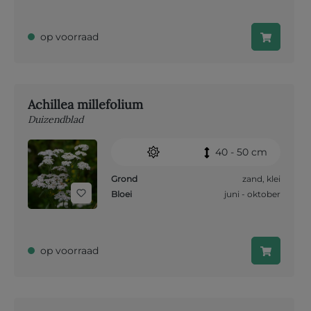
op voorraad
Achillea millefolium
Duizendblad
40 - 50 cm
Grond
zand
,
klei
Bloei
juni - oktober
op voorraad