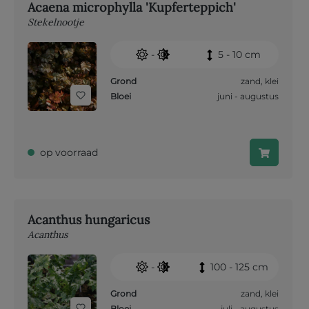
Acaena microphylla 'Kupferteppich'
Stekelnootje
-
5 - 10 cm
Grond
zand
,
klei
Bloei
juni - augustus
op voorraad
Acanthus hungaricus
Acanthus
-
100 - 125 cm
Grond
zand
,
klei
Bloei
juli - augustus