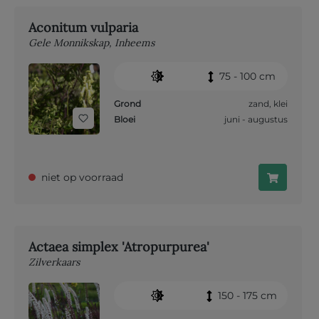
Aconitum vulparia
Gele Monnikskap, Inheems
75 - 100 cm
Grond
zand
,
klei
Bloei
juni - augustus
niet op voorraad
Actaea simplex 'Atropurpurea'
Zilverkaars
150 - 175 cm