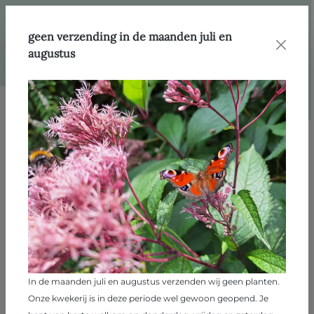
hoofdinhoud
Webshop
Producten
geen verzending in de maanden juli en
augustus
Filter
Filter
Producten
1758 producten
In de maanden juli en augustus verzenden wij geen planten.
Onze kwekerij is in deze periode wel gewoon geopend. Je
Abelia grandiflora 'Sherwood'