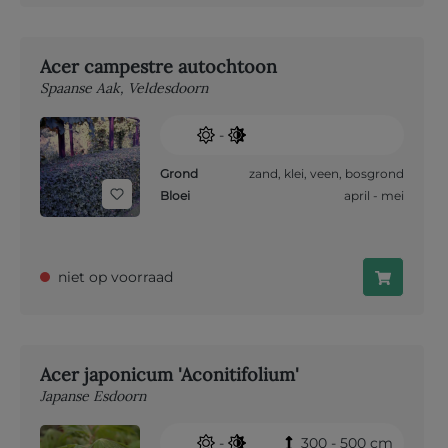
Acer campestre autochtoon
Spaanse Aak, Veldesdoorn
-
Grond
zand
,
klei
,
veen
,
bosgrond
Bloei
april - mei
niet op voorraad
Acer japonicum 'Aconitifolium'
Japanse Esdoorn
-
300 - 500 cm