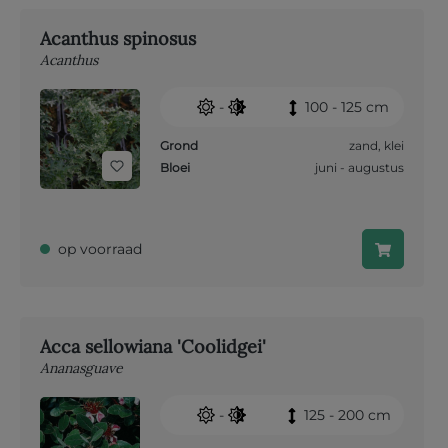
Acanthus spinosus
Acanthus
-
100 - 125 cm
Grond
zand
,
klei
Bloei
juni - augustus
op voorraad
Acca sellowiana 'Coolidgei'
Ananasguave
-
125 - 200 cm