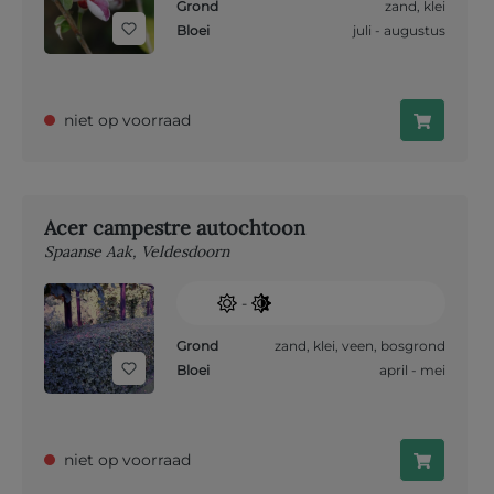
Grond
zand
,
klei
Bloei
juli - augustus
niet op voorraad
Acer campestre autochtoon
Spaanse Aak, Veldesdoorn
-
Grond
zand
,
klei
,
veen
,
bosgrond
Bloei
april - mei
niet op voorraad