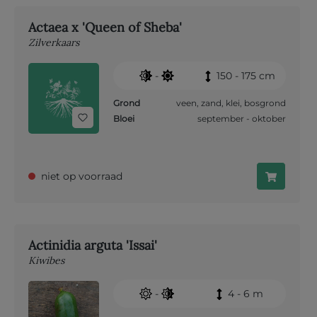
Actaea x 'Queen of Sheba'
Zilverkaars
-
150 - 175 cm
Grond
veen
,
zand
,
klei
,
bosgrond
Bloei
september - oktober
niet op voorraad
Actinidia arguta 'Issai'
Kiwibes
-
4 - 6 m