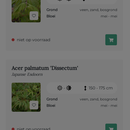
Grond
veen
,
zand
,
bosgrond
Bloei
mei - mei
niet op voorraad
Acer palmatum 'Dissectum'
Japanse Esdoorn
-
150 - 175 cm
Grond
veen
,
zand
,
bosgrond
Bloei
mei - mei
niet op voorraad