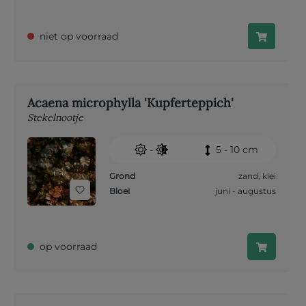
niet op voorraad
Acaena microphylla 'Kupferteppich'
Stekelnootje
-
5 - 10 cm
Grond
zand
,
klei
Bloei
juni - augustus
op voorraad