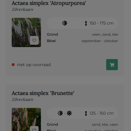
Actaea simplex 'Atropurpurea'
Zilverkaars
150 - 175 cm
Grond
veen
,
zand
,
klei
Bloei
september - oktober
niet op voorraad
Actaea simplex 'Brunette'
Zilverkaars
-
125 - 150 cm
Grond
zand
,
klei
,
veen
Bloei
augustus - oktober