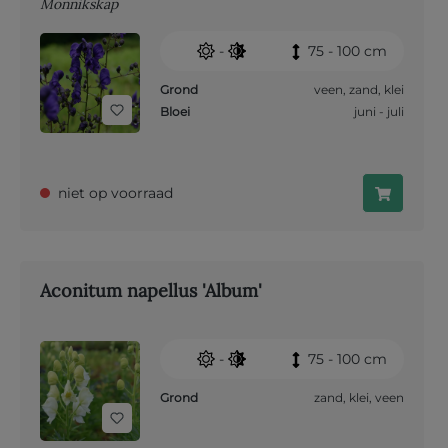
Monnikskap
-
75 - 100 cm
Grond
veen
,
zand
,
klei
Bloei
juni - juli
niet op voorraad
Aconitum napellus 'Album'
-
75 - 100 cm
Grond
zand
,
klei
,
veen