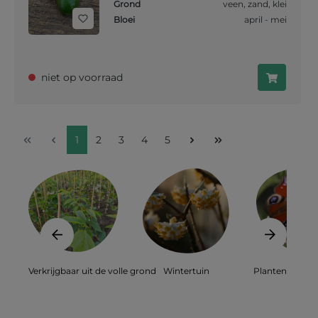
Grond
veen
,
zand
,
klei
Bloei
april - mei
niet op voorraad
1
2
3
4
5
Verkrijgbaar uit de volle grond
Wintertuin
Planten voor bi