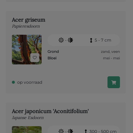
Acer griseum
Papieresdoorn
-
5 - 7 cm
Grond
zand
,
veen
Bloei
mei - mei
op voorraad
Acer japonicum 'Aconitifolium'
Japanse Esdoorn
-
300 - 500 cm