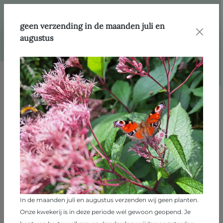
hoofdinhoud
Webshop
Standplaats
Halfschaduw
geen verzending in de maanden juli en
augustus
Filter
Filter
Halfschaduw
1234 producten
In de maanden juli en augustus verzenden wij geen planten.
Onze kwekerij is in deze periode wel gewoon geopend. Je
Abelia grandiflora 'Sherwood'