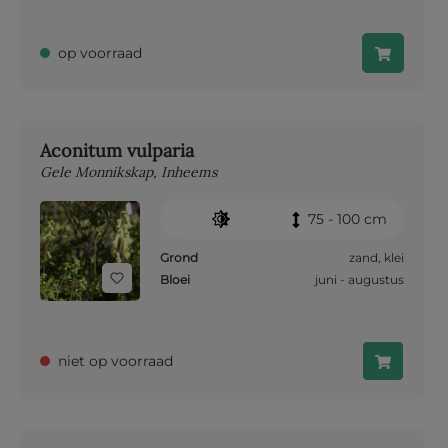
op voorraad
Aconitum vulparia
Gele Monnikskap, Inheems
75 - 100 cm
Grond
zand
,
klei
Bloei
juni - augustus
niet op voorraad