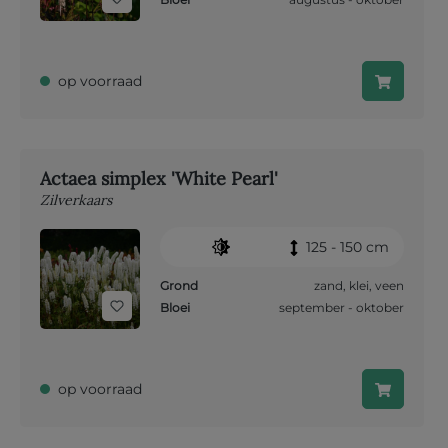
op voorraad
Actaea simplex 'White Pearl'
Zilverkaars
125 - 150 cm
Grond
zand
,
klei
,
veen
Bloei
september - oktober
op voorraad