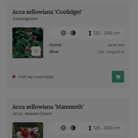
Acca sellowiana 'Coolidgei'
Ananasguave
-
125 - 200 cm
Grond
zand
,
klei
Bloei
juli - augustus
niet op voorraad
Acca sellowiana 'Mammoth'
Acca, Ananas Guave
-
125 - 200 cm