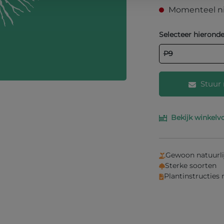
Momenteel ni
Selecteer hieronde
P9
Stuur 
Bekijk winkelv
Vul je e-mailad
je weten wanne
Gewoon natuurli
Sterke soorten
Plantinstructies
Inf