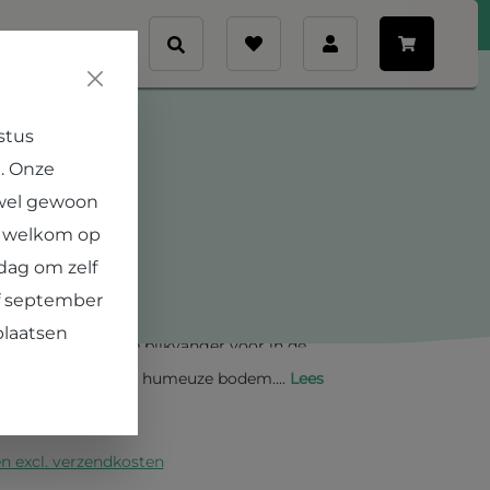
Veelgestelde vragen
Contact
nt
stus
. Onze
'Queen of Sheba'
 wel gewoon
€ 7,50
e welkom op
dag om zelf
ant valt op door de grootte in combinatie met
af september
e sierlijke witte bloempluimen steken daar mooi
plaatsen
n lekker. Een echte blikvanger voor in de
kaars houdt van een humeuze bodem....
Lees
en excl. verzendkosten