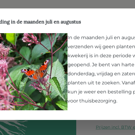
ffen
Natuurlijk evenwicht
Hergebruik
Kwekerij
Vergroenen
Bezoek Paard en Pla
ding in de maanden juli en augustus
In de maanden juli en augu
verzenden wij geen planten
Actaea x 
kwekerij is in deze periode
Zilverkaars
geopend. Je bent van hart
donderdag, vrijdag en zater
Deze imposante pl
planten uit te zoeken. Van
het zwarte blad. D
kun je weer een bestelling 
tegen af. Ze geure
voor thuisbezorging.
herfsttuin. Zilver
verder
Prijzen incl. BTW 