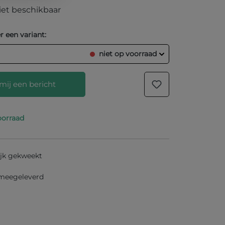
et beschikbaar
r een variant:
niet op voorraad
mij een bericht
oorraad
res in het onderstaande veld in en wij laten
er het product weer op voorraad is.
Uw E-mail
jk gekweekt
 meegeleverd
ormeer mij bij nieuwe voorraad