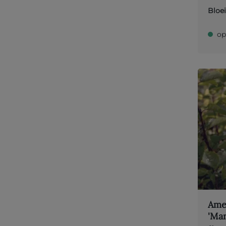
Bloei
op
Amel
'Ma