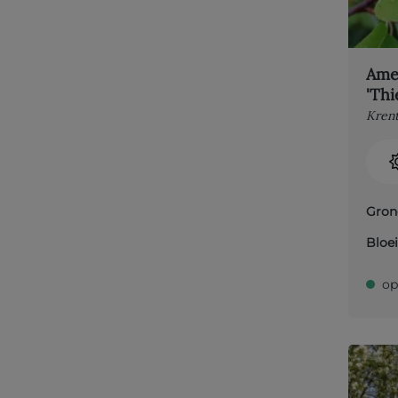
Amel
'Thi
Kren
Gron
Bloei
op