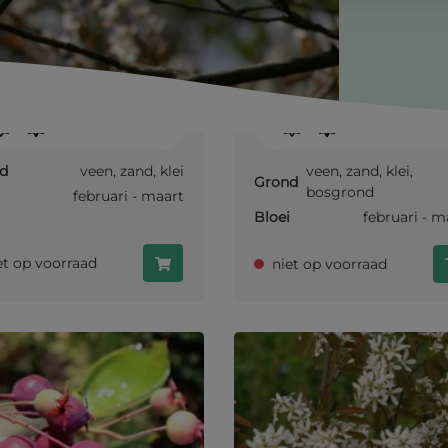
s cordata
Alnus glutinosa
autochtoon
ladige Els
Zwarte Els
-
-
d
veen
,
zand
,
klei
veen
,
zand
,
klei
,
Grond
bosgrond
februari - maart
Bloei
februari - m
et op voorraad
niet op voorraad