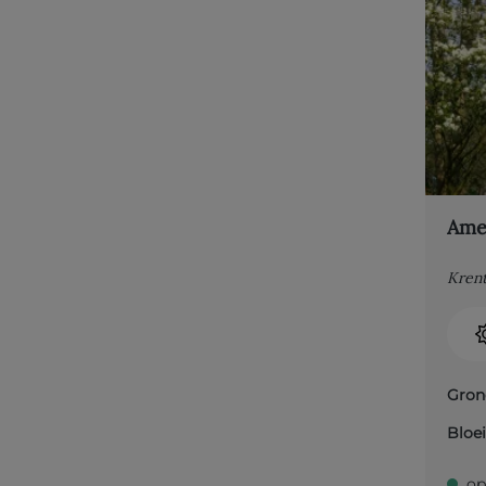
Amel
Kren
Gron
Bloei
op