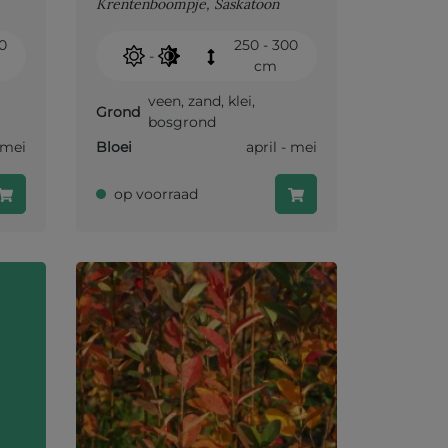
Krentenboompje, Saskatoon
00
250 - 300
-
cm
veen
,
zand
,
klei
,
Grond
bosgrond
- mei
Bloei
april - mei
op voorraad