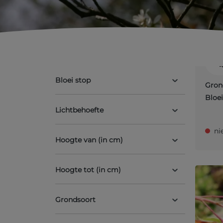
Alnu
Bloeiperiode
Hartb
Bloei start
Bloei stop
Gron
Bloei
Lichtbehoefte
ni
Hoogte van (in cm)
Hoogte tot (in cm)
Grondsoort