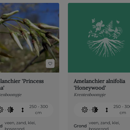
anchier 'Princess
Amelanchier alnifolia
a'
'Honeywood'
tenboompje
Krentenboompje
250 - 300
250 - 3
-
-
cm
cm
veen
,
zand
,
klei
,
veen
,
zand
,
klei
,
d
Grond
bosgrond
bosgrond