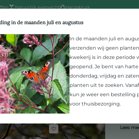
ffen
Natuurlijk evenwicht
Hergebruik
gels
ding in de maanden juli en augustus
In de maanden juli en augu
Kwekerij
Vergroenen
Bezoek Paard en Pla
nten voor vogels
430 producten
verzenden wij geen planten
kwekerij is in deze periode
geopend. Je bent van hart
Plan
donderdag, vrijdag en zater
Schuilp
planten uit te zoeken. Van
kun je weer een bestelling 
vogelvr
voor thuisbezorging.
deze pl
vogelpa
Lees me