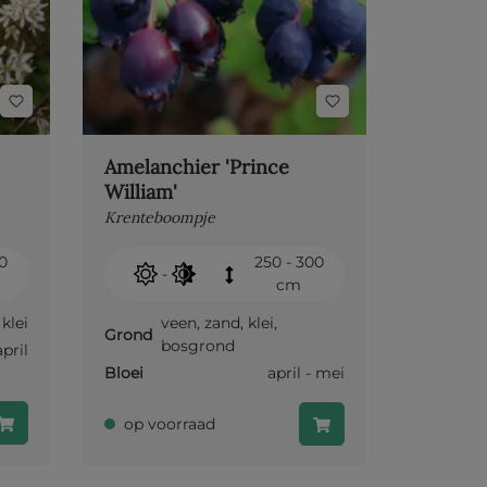
Amelanchier 'Prince
William'
Krenteboompje
50
250 - 300
-
cm
,
klei
veen
,
zand
,
klei
,
Grond
bosgrond
april
Bloei
april - mei
op voorraad