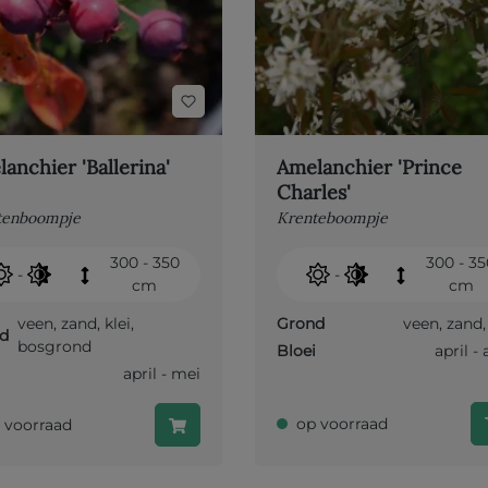
anchier 'Ballerina'
Amelanchier 'Prince
Charles'
tenboompje
Krenteboompje
300 - 350
300 - 3
-
-
cm
cm
veen
,
zand
,
klei
,
Grond
veen
,
zand
d
bosgrond
Bloei
april - 
april - mei
op voorraad
 voorraad