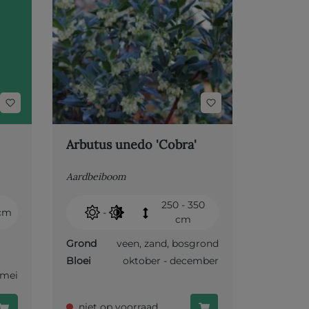
Arbutus unedo 'Cobra'
Aardbeiboom
250 - 350
 cm
-
cm
Grond
veen
,
zand
,
bosgrond
Bloei
oktober - december
- mei
niet op voorraad