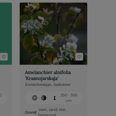
Amelanchier alnifolia
'Krasnojarskaja'
Krenteboompje, Saskatoon
00
250 - 300
-
cm
veen
,
zand
,
klei
,
Grond
bosgrond