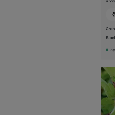
Krent
Gron
Bloei
op