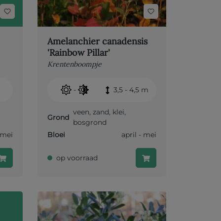
Amelanchier canadensis
'Rainbow Pillar'
Krentenboompje
-
3,5 - 4,5 m
veen
,
zand
,
klei
,
Grond
bosgrond
- mei
Bloei
april - mei
op voorraad