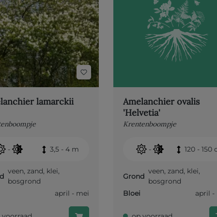
anchier lamarckii
Amelanchier ovalis
'Helvetia'
tenboompje
Krentenboompje
-
3,5 - 4 m
-
120 - 150
veen
,
zand
,
klei
,
veen
,
zand
,
klei
,
d
Grond
bosgrond
bosgrond
april - mei
Bloei
april 
 voorraad
op voorraad