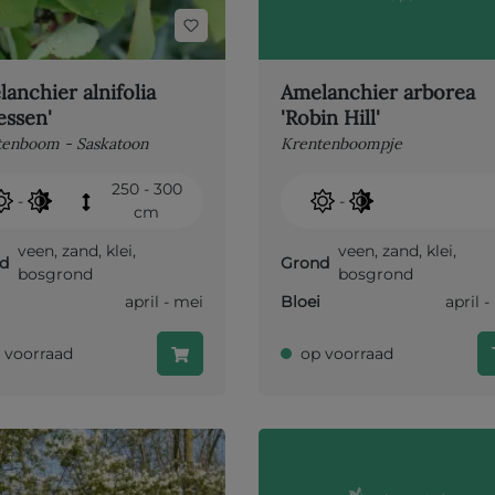
anchier alnifolia
Amelanchier arborea
essen'
'Robin Hill'
tenboom - Saskatoon
Krentenboompje
250 - 300
-
-
cm
veen
,
zand
,
klei
,
veen
,
zand
,
klei
,
d
Grond
bosgrond
bosgrond
april - mei
Bloei
april 
 voorraad
op voorraad