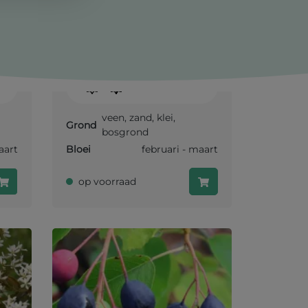
Alnus glutinosa
Zwarte Els
-
veen
,
zand
,
klei
,
Grond
bosgrond
aart
Bloei
februari - maart
op voorraad