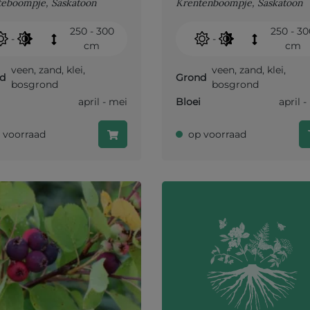
eboompje, Saskatoon
Krentenboompje, Saskatoon
250 - 300
250 - 3
-
-
cm
cm
veen
,
zand
,
klei
,
veen
,
zand
,
klei
,
d
Grond
bosgrond
bosgrond
april - mei
Bloei
april 
 voorraad
op voorraad