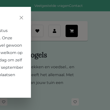
Veelgestelde vragen
Contact
stus
nt
. Onze
 wel gewoon
e welkom op
ten voor vogels
dag om zelf
laatsen, broedplekken en voedsel... en
af september
plaatsen
iendelijke tuin heeft het allemaal. Met
anten maak jij van jouw tuin een
radijsje.
er