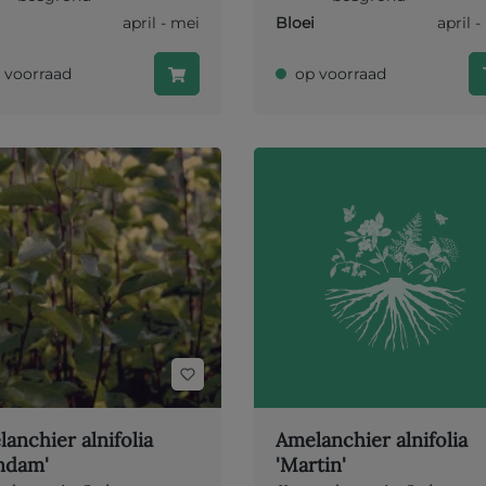
april - mei
Bloei
april 
 voorraad
op voorraad
anchier alnifolia
Amelanchier alnifolia
ndam'
'Martin'