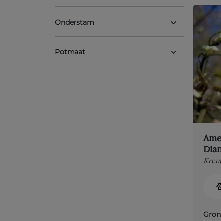
Onderstam
Potmaat
Amel
Dian
Kren
Gron