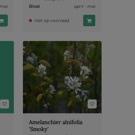
- mei
Bloei
april - mei
niet op voorraad
Amelanchier alnifolia
'Smoky'