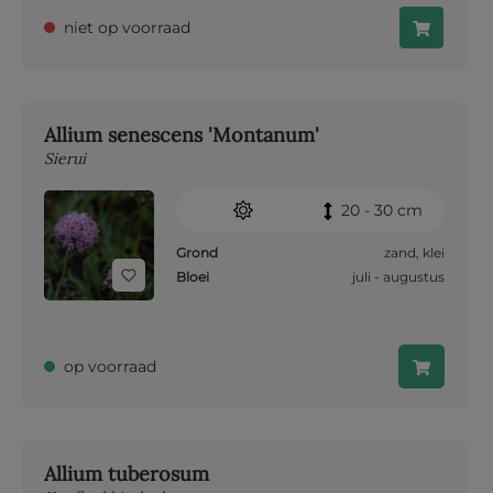
niet op voorraad
Allium senescens 'Montanum'
Sierui
20 - 30 cm
Grond
zand
,
klei
Bloei
juli - augustus
op voorraad
Allium tuberosum