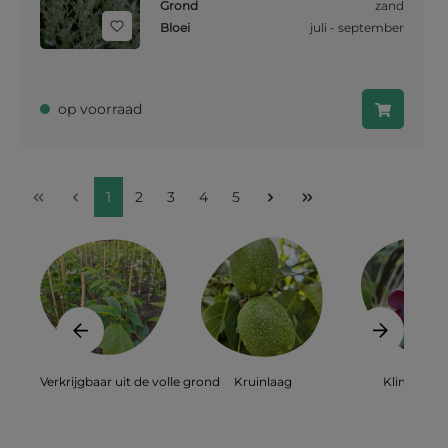
Grond
zand
Bloei
juli - september
op voorraad
1
2
3
4
5
Verkrijgbaar uit de volle grond
Kruinlaag
Klimplant