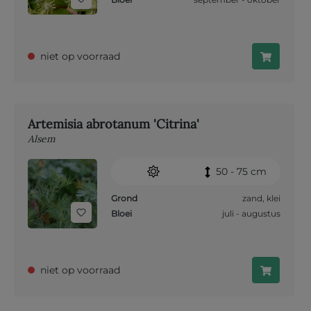
niet op voorraad
Artemisia abrotanum 'Citrina'
Alsem
50 - 75 cm
Grond
zand
,
klei
Bloei
juli - augustus
niet op voorraad