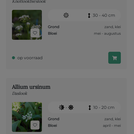
Knoflookbieslook
30 - 40 cm
Grond
zand
,
klei
Bloei
mei - augustus
op voorraad
Allium ursinum
Daslook
-
10 - 20 cm
Grond
zand
,
klei
Bloei
april - mei