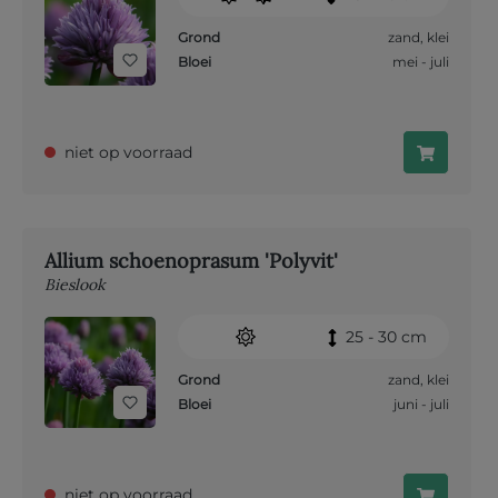
Grond
zand
,
klei
Bloei
mei - juli
niet op voorraad
Allium schoenoprasum 'Polyvit'
Bieslook
25 - 30 cm
Grond
zand
,
klei
Bloei
juni - juli
niet op voorraad