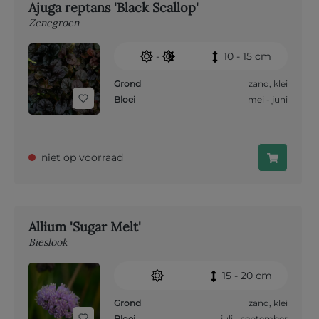
Ajuga reptans 'Black Scallop'
Zenegroen
-
10 - 15 cm
Grond
zand
,
klei
Bloei
mei - juni
niet op voorraad
Allium 'Sugar Melt'
Bieslook
15 - 20 cm
Grond
zand
,
klei
Bloei
juli - september