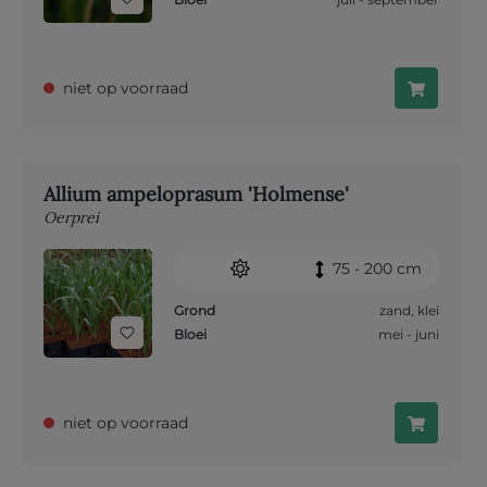
niet op voorraad
Allium ampeloprasum 'Holmense'
Oerprei
75 - 200 cm
Grond
zand
,
klei
Bloei
mei - juni
niet op voorraad