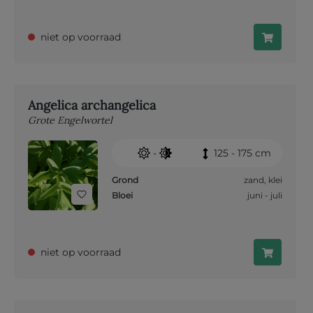
niet op voorraad
Angelica archangelica
Grote Engelwortel
-
125 - 175 cm
Grond
zand
,
klei
Bloei
juni - juli
niet op voorraad