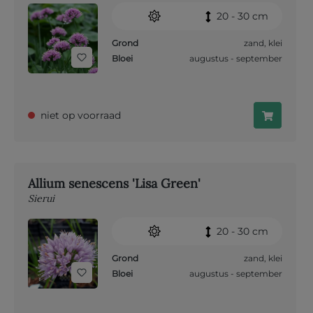
20 - 30 cm
Grond
zand
,
klei
Bloei
augustus - september
niet op voorraad
Allium senescens 'Lisa Green'
Sierui
20 - 30 cm
Grond
zand
,
klei
Bloei
augustus - september