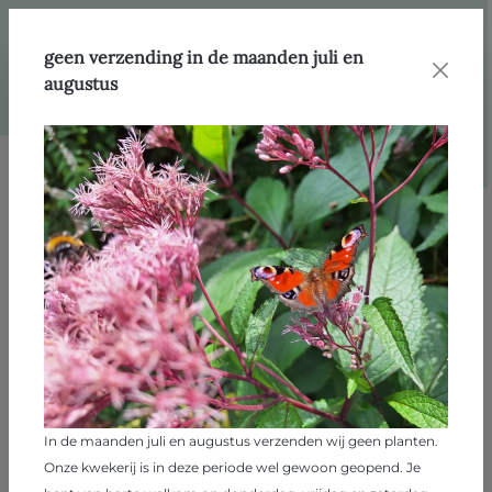
hoofdinhoud
Webshop
Toepassingen
Voedselbosplanten
Kruidlaag
geen verzending in de maanden juli en
augustus
Filter
Filter
Kruidlaag
168 producten
In de maanden juli en augustus verzenden wij geen planten.
Onze kwekerij is in deze periode wel gewoon geopend. Je
Achillea millefolium