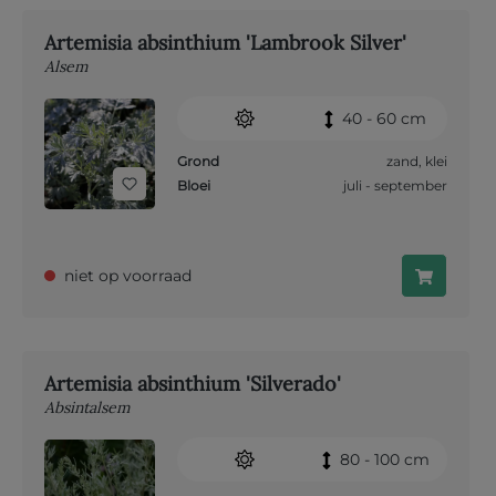
Artemisia absinthium 'Lambrook Silver'
Alsem
40 - 60 cm
Grond
zand
,
klei
Bloei
juli - september
niet op voorraad
Artemisia absinthium 'Silverado'
Absintalsem
80 - 100 cm