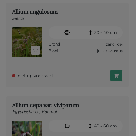
Allium angulosum
Sierui
30 - 40 cm
Grond
zand
,
klei
Bloei
juli - augustus
niet op voorraad
Allium cepa var. viviparum
Egyptische Ui, Boomui
40 - 60 cm