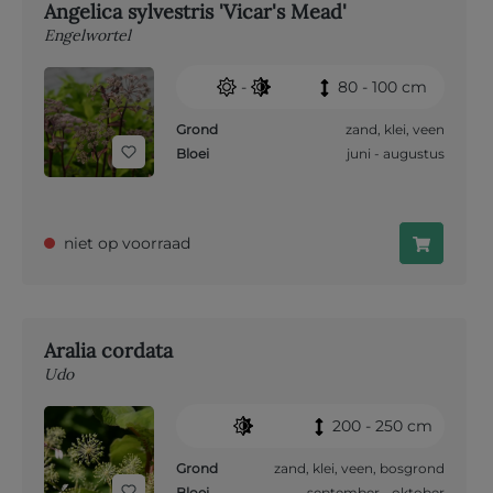
Angelica sylvestris 'Vicar's Mead'
Engelwortel
-
80 - 100 cm
Grond
zand
,
klei
,
veen
Bloei
juni - augustus
niet op voorraad
Aralia cordata
Udo
200 - 250 cm
Grond
zand
,
klei
,
veen
,
bosgrond
Bloei
september - oktober