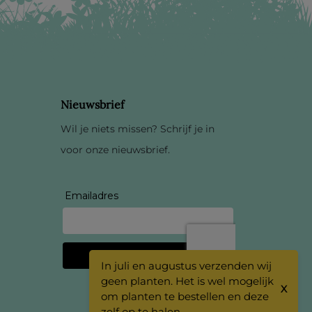
Nieuwsbrief
Wil je niets missen? Schrijf je in
voor onze nieuwsbrief.
In juli en augustus verzenden wij
geen planten. Het is wel mogelijk
X
om planten te bestellen en deze
zelf op te halen.