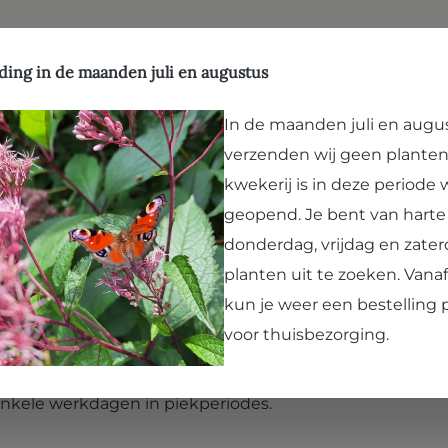
ffen
Natuurlijk evenwicht
Hergebruik
Kwekerij
Vergroenen
Bezoek Paard en Pla
ding in de maanden juli en augustus
In de maanden juli en augu
verzenden wij geen planten
ndkosten
kwekerij is in deze periode
geopend. Je bent van hart
donderdag, vrijdag en zater
n die worden opgehaald, we zijn blij met iedere bestelli
planten uit te zoeken. Van
 tijd kunnen we dan weer besteden aan nieuwe planten 
kun je weer een bestelling 
voor thuisbezorging.
evertijd en bovendien kun je ons op de kwekerij ontmoet
 enkele werkdagen in piekperiodes.