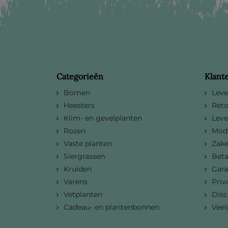
Categorieën
Klant
Bomen
Leve
Heesters
Reto
Klim- en gevelplanten
Leve
Rozen
Mode
Vaste planten
Zake
Siergrassen
Bet
Kruiden
Gara
Varens
Priv
Vetplanten
Disc
Cadeau- en plantenbonnen
Veel