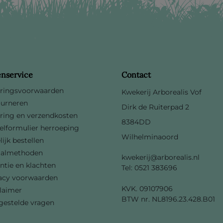
enservice
Contact
ringsvoorwaarden
Kwekerij Arborealis Vof
urneren
Dirk de Ruiterpad 2
ring en verzendkosten
8384DD
lformulier herroeping
Wilhelminaoord
lijk bestellen
aalmethoden
kwekerij@arborealis.nl
ntie en klachten
Tel: 0521 383696
acy voorwaarden
KVK. 09107906
laimer
BTW nr. NL8196.23.428.B01
gestelde vragen