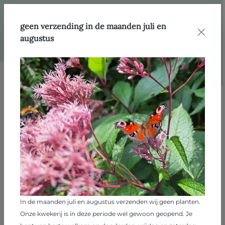
hoofdinhoud
Kwekerij
Wie zijn we?
geen verzending in de maanden juli en
augustus
Klimaatbestendig tuinieren
Tijdens onze Themadag Klimaatbestendig Tuinieren op
15 augustus
ontdek je hoe je jouw tuin klaarmaakt voor
de toekomst!
Het voorjaar en de zomer worden heter en droger, de
winter juist natter. Het weer wordt grilliger, heftigere
In de maanden juli en augustus verzenden wij geen planten.
hoosbuien en langere periodes van droogte. Hoe
Onze kwekerij is in deze periode wel gewoon geopend. Je
blijven de planten en dieren in jouw tuin floreren?