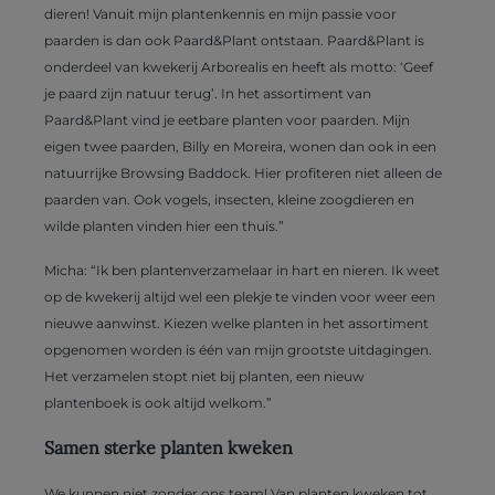
dieren! Vanuit mijn plantenkennis en mijn passie voor
paarden is dan ook Paard&Plant ontstaan. Paard&Plant is
onderdeel van kwekerij Arborealis en heeft als motto: ‘Geef
je paard zijn natuur terug’. In het assortiment van
Paard&Plant vind je eetbare planten voor paarden. Mijn
eigen twee paarden, Billy en Moreira, wonen dan ook in een
natuurrijke Browsing Baddock. Hier profiteren niet alleen de
paarden van. Ook vogels, insecten, kleine zoogdieren en
wilde planten vinden hier een thuis.”
Micha: “Ik ben plantenverzamelaar in hart en nieren. Ik weet
op de kwekerij altijd wel een plekje te vinden voor weer een
nieuwe aanwinst. Kiezen welke planten in het assortiment
opgenomen worden is één van mijn grootste uitdagingen.
Het verzamelen stopt niet bij planten, een nieuw
plantenboek is ook altijd welkom.”
Samen sterke planten kweken
We kunnen niet zonder ons team! Van planten kweken tot