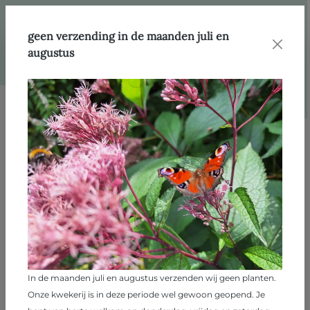
hoofdinhoud
Webshop
Producten
Klim- en gevelplanten
geen verzending in de maanden juli en
augustus
Afbeeldingengalerij overslaan
In de maanden juli en augustus verzenden wij geen planten.
Onze kwekerij is in deze periode wel gewoon geopend. Je