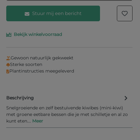
Stuur mij een bericht
Bekijk winkelvoorraad
Vul je e-mailadres in het onderstaande veld in en
wij laten je weten wanneer het product weer op
voorraad is.
Gewoon natuurlijk gekweekt
Uw E-mail
Sterke soorten
Plantinstructies meegeleverd
Beschrijving
Informeer mij bij nieuwe voorraad
Snelgroeiende en zelf bestuivende kiwibes (mini-kiwi)
met groene eetbare bessen die je met schilletje en al zo
kunt eten.…
Meer