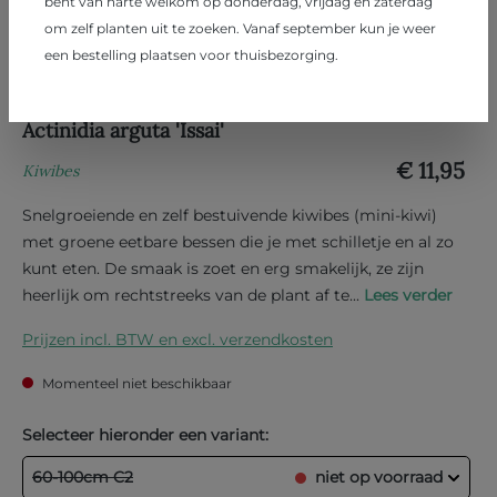
bent van harte welkom op donderdag, vrijdag en zaterdag
om zelf planten uit te zoeken. Vanaf september kun je weer
een bestelling plaatsen voor thuisbezorging.
Actinidia arguta 'Issai'
€ 11,95
Kiwibes
Snelgroeiende en zelf bestuivende kiwibes (mini-kiwi)
met groene eetbare bessen die je met schilletje en al zo
kunt eten. De smaak is zoet en erg smakelijk, ze zijn
heerlijk om rechtstreeks van de plant af te...
Lees verder
Prijzen incl. BTW en excl. verzendkosten
Momenteel niet beschikbaar
Selecteer hieronder een variant:
60-100cm C2
niet op voorraad