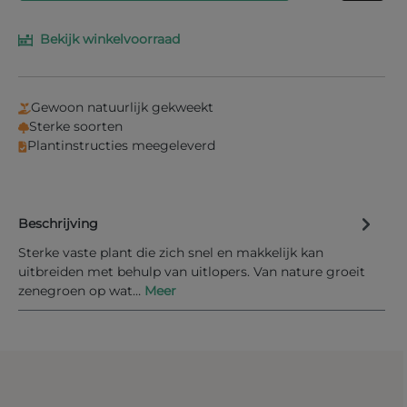
Bekijk winkelvoorraad
Vul je e-mailadres in het onderstaande veld in en
wij laten je weten wanneer het product weer op
voorraad is.
Gewoon natuurlijk gekweekt
Uw E-mail
Sterke soorten
Plantinstructies meegeleverd
Beschrijving
Informeer mij bij nieuwe voorraad
Sterke vaste plant die zich snel en makkelijk kan
uitbreiden met behulp van uitlopers. Van nature groeit
zenegroen op wat…
Meer