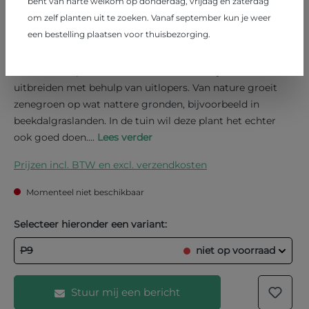
bent van harte welkom op donderdag, vrijdag en zaterdag
Ajuga reptans
om zelf planten uit te zoeken. Vanaf september kun je weer
een bestelling plaatsen voor thuisbezorging.
€ 2,95
Zenegroen
Sterke vaste plant die zich snel en makkelijk kan
uitbreiden met behulp van uitlopers. Van nature groeit
zenegroen op wat nattere gronden, bijvoorbeeld in
beekdalgraslanden. In de tuin wil deze plant het echter
ook goed doen....
Lees verder
Prijzen incl. BTW en excl. verzendkosten
Momenteel niet beschikbaar
Selecteer hieronder een variant:
P9
niet op voorraad
Stuur mij een bericht