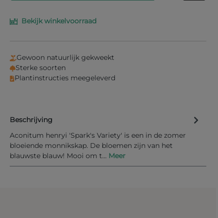
Bekijk winkelvoorraad
Vul je e-mailadres in het onderstaande veld in en
wij laten je weten wanneer het product weer op
voorraad is.
Gewoon natuurlijk gekweekt
Uw E-mail
Sterke soorten
Plantinstructies meegeleverd
Beschrijving
Informeer mij bij nieuwe voorraad
Aconitum henryi 'Spark's Variety' is een in de zomer
bloeiende monnikskap. De bloemen zijn van het
blauwste blauw! Mooi om t…
Meer