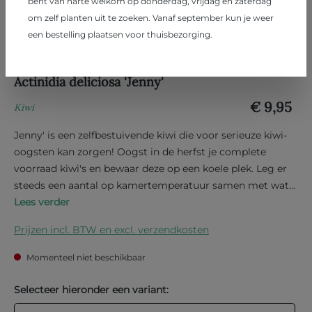
bent van harte welkom op donderdag, vrijdag en zaterdag
om zelf planten uit te zoeken. Vanaf september kun je weer
een bestelling plaatsen voor thuisbezorging.
Actinidia deliciosa 'Jenny'
€ 9,95
Kiwi
Jenny' is een zelfbestuivende kiwi die voor serieuze kiwi-
oogsten kan zorgen! Oogst in de herfst je complete
voorraad kiwi's en bewaar deze op een koele plek. Leg er
steeds een aantal op kamertemperatuur samen met wat...
Lees verder
Prijzen incl. BTW en excl. verzendkosten
Momenteel niet beschikbaar
Selecteer hieronder een variant: