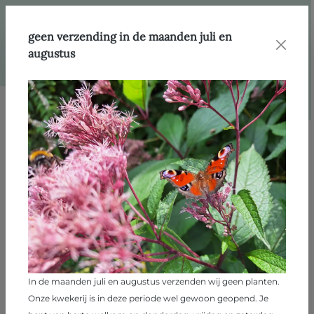
hoofdinhoud
Webshop
Producten
Klim- en gevelplanten
geen verzending in de maanden juli en
augustus
Afbeeldingengalerij overslaan
In de maanden juli en augustus verzenden wij geen planten.
Onze kwekerij is in deze periode wel gewoon geopend. Je