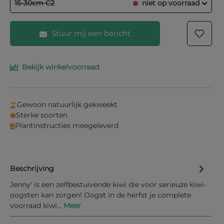
15-30cm C2
niet op voorraad
Stuur mij een bericht
Bekijk winkelvoorraad
Vul je e-mailadres in het onderstaande veld in en
wij laten je weten wanneer het product weer op
voorraad is.
Gewoon natuurlijk gekweekt
Uw E-mail
Sterke soorten
Plantinstructies meegeleverd
Beschrijving
Informeer mij bij nieuwe voorraad
Jenny' is een zelfbestuivende kiwi die voor serieuze kiwi-
oogsten kan zorgen! Oogst in de herfst je complete
voorraad kiwi…
Meer