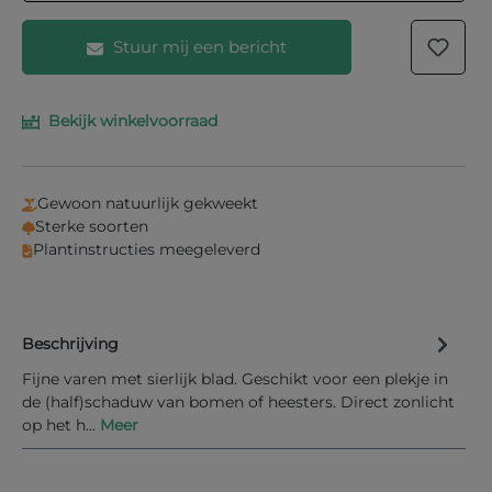
Stuur mij een bericht
Bekijk winkelvoorraad
Vul je e-mailadres in het onderstaande veld in en
wij laten je weten wanneer het product weer op
voorraad is.
Gewoon natuurlijk gekweekt
Uw E-mail
Sterke soorten
Plantinstructies meegeleverd
Beschrijving
Informeer mij bij nieuwe voorraad
Fijne varen met sierlijk blad. Geschikt voor een plekje in
de (half)schaduw van bomen of heesters. Direct zonlicht
op het h…
Meer