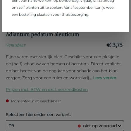
bent van harte welkom op donderdag, vrijdag en zaterdag
om zelf planten uit te zoeken. Vanaf september kun je weer
een bestelling plaatsen voor thuisbezorging.
Adiantum pedatum aleuticum
€ 3,75
Venushaar
Fijne varen met sierlijk blad. Geschikt voor een plekje in
de (half)schaduw van bomen of heesters. Direct zonlicht
op het heetst van de dag kan voor schade aan het blad
zorgen. Zorg voor een ruim en wortelvrij...
Lees verder
Prijzen incl. BTW en excl. verzendkosten
Momenteel niet beschikbaar
Selecteer hieronder een variant:
P9
niet op voorraad