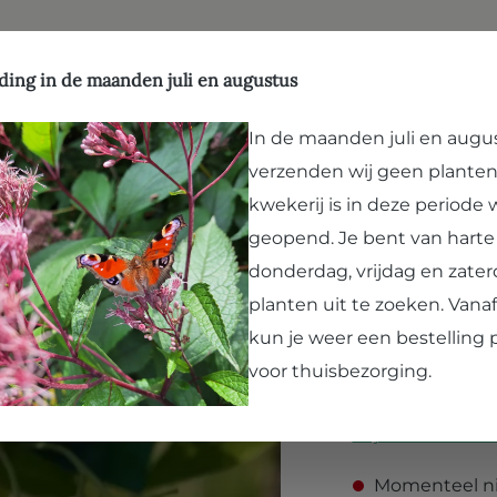
ffen
Natuurlijk evenwicht
Hergebruik
Kwekerij
Vergroenen
Bezoek Paard en Pla
ten
ding in de maanden juli en augustus
In de maanden juli en augu
verzenden wij geen planten
Akebia qu
kwekerij is in deze periode
Akebia, Choc
geopend. Je bent van hart
donderdag, vrijdag en zater
Akebia is een vrij
planten uit te zoeken. Van
erg talrijk, de bloe
kun je weer een bestelling 
wit en geurt naar v
voor thuisbezorging.
natuurlijk een...
Le
Prijzen incl. BTW 
Momenteel ni