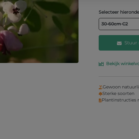
Selecteer hieronde
30-60cm C2
Stuur 
Bekijk winkelv
Vul je e-mailad
je weten wanne
Gewoon natuurli
Sterke soorten
Plantinstructies
Inf