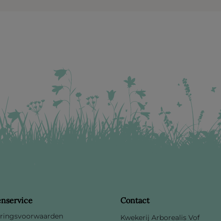
enservice
Contact
ringsvoorwaarden
Kwekerij Arborealis Vof