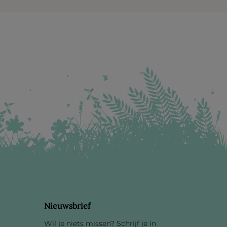
Nieuwsbrief
Wil je niets missen? Schrijf je in