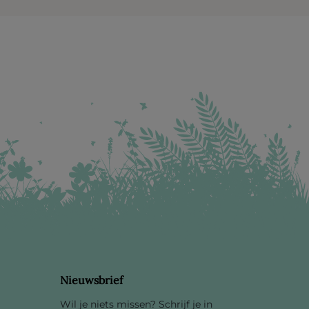
Nieuwsbrief
Wil je niets missen? Schrijf je in