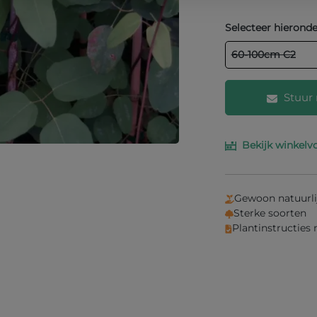
Selecteer hieronde
60-100cm C2
Stuur 
Bekijk winkelv
Vul je e-mailad
je weten wanne
Gewoon natuurli
Sterke soorten
Plantinstructies
Inf