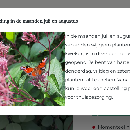
ffen
Natuurlijk evenwicht
Hergebruik
Kwekerij
Vergroenen
Bezoek Paard en Pla
ten
ding in de maanden juli en augustus
In de maanden juli en augu
verzenden wij geen planten
Akebia tri
kwekerij is in deze periode
Akebia, Choc
geopend. Je bent van hart
donderdag, vrijdag en zater
Snel groeiende paa
planten uit te zoeken. Van
bloemetjes zijn kle
kun je weer een bestelling 
tot boven, en niet 
voor thuisbezorging.
onstuimige groei, 
Prijzen incl. BTW 
Momenteel ni