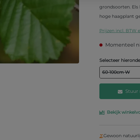
grondsoorten. Els 
hoge haagplant geb
Prijzen incl. BTW 
Momenteel ni
Selecteer hieronde
60-100cm W
Stuur 
Bekijk winkelv
Vul je e-mailad
je weten wanne
Gewoon natuurli