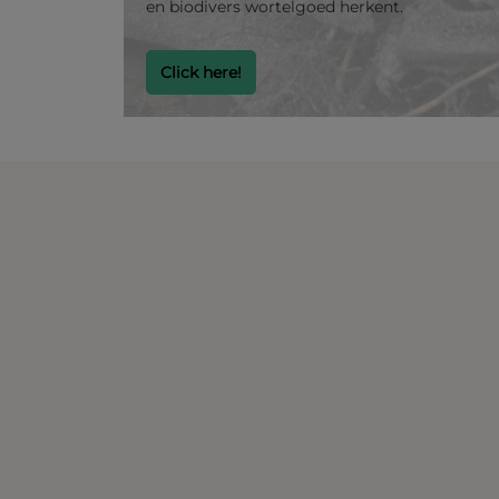
en biodivers wortelgoed herkent.
Click here!