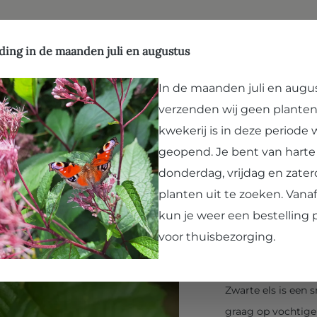
ffen
Natuurlijk evenwicht
Hergebruik
Kwekerij
Vergroenen
Bezoek Paard en Pla
ding in de maanden juli en augustus
In de maanden juli en augu
verzenden wij geen planten
Alnus gl
kwekerij is in deze periode
geopend. Je bent van hart
donderdag, vrijdag en zater
planten uit te zoeken. Van
Zwarte Els
kun je weer een bestelling 
voor thuisbezorging.
Zwarte els is een 
graag op vochtige 