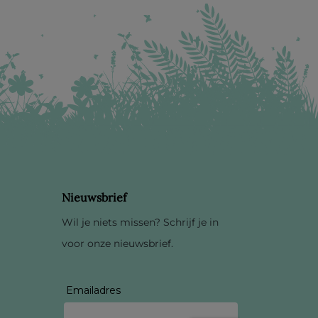
Nieuwsbrief
Wil je niets missen? Schrijf je in
voor onze nieuwsbrief.