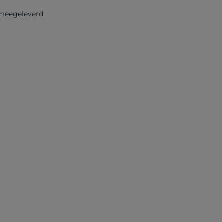
 meegeleverd
ormeer mij bij nieuwe voorraad