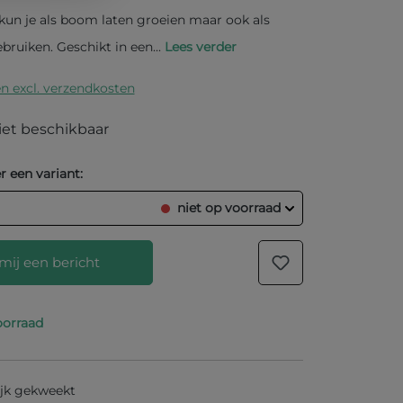
kun je als boom laten groeien maar ook als
ruiken. Geschikt in een...
Lees verder
en excl. verzendkosten
et beschikbaar
r een variant:
niet op voorraad
mij een bericht
oorraad
res in het onderstaande veld in en wij laten
er het product weer op voorraad is.
Uw E-mail
jk gekweekt