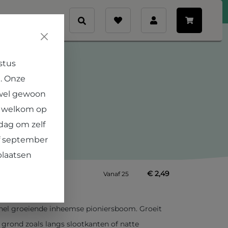
Veelgestelde vragen
Contact
nt
stus
. Onze
utinosa autochtoon
 wel gewoon
e welkom op
Hoeveelheid
Prijs
dag om zelf
€ 3,95
T/m
9
af september
€ 3,32
T/m
24
plaatsen
€ 2,49
Vanaf
25
snel groeiende inheemse pioniersboom. Groeit
grond zoals langs slootkanten of natte