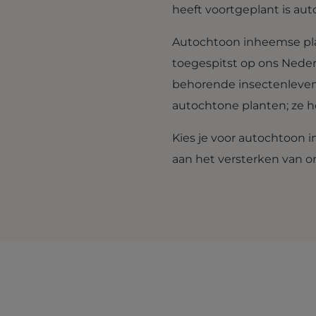
heeft voortgeplant is au
Autochtoon inheemse pla
toegespitst op ons Neder
behorende insectenleven!
autochtone planten; ze ho
Kies je voor autochtoon i
aan het versterken van o