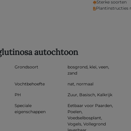
Sterke soorten
Plantinstructies
Inf
glutinosa autochtoon
Grondsoort
bosgrond, klei, veen,
zand
Vochtbehoefte
nat, normaal
PH
Zuur, Basisch, Kalkrijk
Speciale
Eetbaar voor Paarden,
eigenschappen
Poelen,
Voedselbosplant,
Vogels, Vollegrond
leverbaar