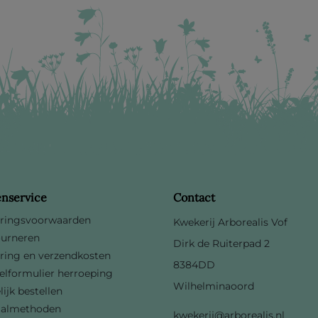
enservice
Contact
ringsvoorwaarden
Kwekerij Arborealis Vof
urneren
Dirk de Ruiterpad 2
ring en verzendkosten
8384DD
lformulier herroeping
Wilhelminaoord
lijk bestellen
aalmethoden
kwekerij@arborealis.nl