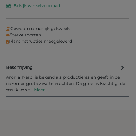
Bekijk winkelvoorraad
Vul je e-mailadres in het onderstaande veld in en
wij laten je weten wanneer het product weer op
voorraad is.
Gewoon natuurlijk gekweekt
Uw E-mail
Sterke soorten
Plantinstructies meegeleverd
Beschrijving
Informeer mij bij nieuwe voorraad
Aronia 'Nero' is bekend als productieras en geeft in de
nazomer grote zwarte vruchten. De groei is krachtig, de
struik kan t…
Meer