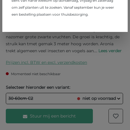
bent van harte welkom op donderdag, vrijdag en zaterdag
Aronia prunifolia 'Nero'
om zelf planten uit te zoeken. Vanaf september kun je weer
een bestelling plaatsen voor thuisbezorging.
€ 7,45
Appelbes
Aronia 'Nero' is bekend als productieras en geeft in de
nazomer grote zwarte vruchten. De groei is krachtig, de
struik kan tmet gemak 3 meter hoog worden. Aronia
trekt algemeen veel insecten en vogels aan....
Lees verder
Prijzen incl. BTW en excl. verzendkosten
Momenteel niet beschikbaar
Selecteer hieronder een variant:
30-60cm C2
niet op voorraad
Stuur mij een bericht