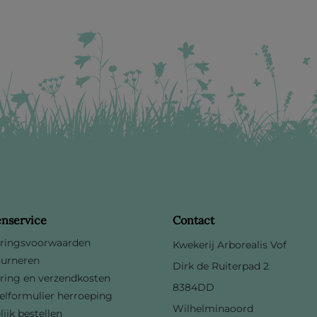
enservice
Contact
ringsvoorwaarden
Kwekerij Arborealis Vof
urneren
Dirk de Ruiterpad 2
ring en verzendkosten
8384DD
lformulier herroeping
Wilhelminaoord
lijk bestellen