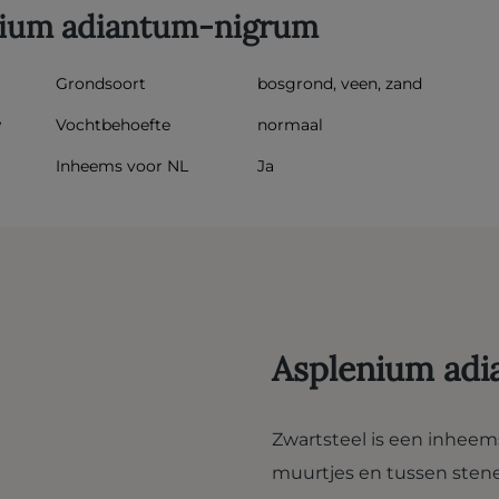
nium adiantum-nigrum
Grondsoort
bosgrond, veen, zand
w
Vochtbehoefte
normaal
Inheems voor NL
Ja
Asplenium ad
Zwartsteel is een inheem
muurtjes en tussen stenen