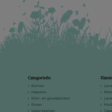
Categorieën
Klant
Bomen
Leve
Heesters
Reto
Klim- en gevelplanten
Leve
Rozen
Mode
Vaste planten
Zake