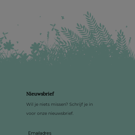
Nieuwsbrief
Wil je niets missen? Schrijf je in
voor onze nieuwsbrief.