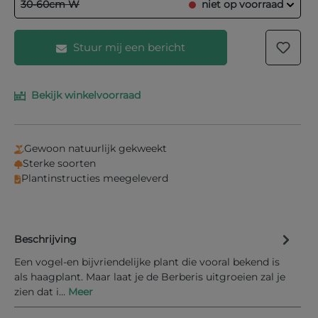
30-60cm W
niet op voorraad
Stuur mij een bericht
Bekijk winkelvoorraad
Vul je e-mailadres in het onderstaande veld in en
wij laten je weten wanneer het product weer op
voorraad is.
Gewoon natuurlijk gekweekt
Uw E-mail
Sterke soorten
Plantinstructies meegeleverd
Beschrijving
Informeer mij bij nieuwe voorraad
Een vogel-en bijvriendelijke plant die vooral bekend is
als haagplant. Maar laat je de Berberis uitgroeien zal je
zien dat i…
Meer