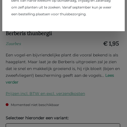
bent van harte welkom op donderdag, vrijdag en zaterdag
om zelf planten uit te zoeken. Vanaf september kun je weer
een bestelling plaatsen voor thuisbezorging.
Berberis thunbergii
€ 1,95
Zuurbes
Een vogel-en bijvriendelijke plant die vooral bekend is als
haagplant. Maar laat je de Berberis uitgroeien zal je zien
dat ie snel en makkelijk groeiend is, hij rijk bloeit (bijen en
zweefvliegen!) bescherming geeft aan de vogels...
Lees
verder
Prijzen incl. BTW en excl. verzendkosten
Momenteel niet beschikbaar
Selecteer hieronder een variant: