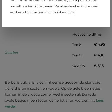
bent van harte welkom op donderdag, vrijdag en zaterdag
om zelf planten uit te zoeken. Vanaf september kun je weer
een bestelling plaatsen voor thuisbezorging.
Berberis vulgaris autochtoon
Hoeveelheid
Prijs
€ 4,95
T/m
9
Zuurbes
€ 4,16
T/m
24
€ 3,13
Vanaf
25
Berberis vulgaris is een inheemse gedoornde plant die
geliefd is bij insecten en vogels. Op de gele bloemetjes
komen in de vroege zomer veel insecten af. De rode
ovale besjes rijpen tegen de herfst af en worden in...
Lees
verder