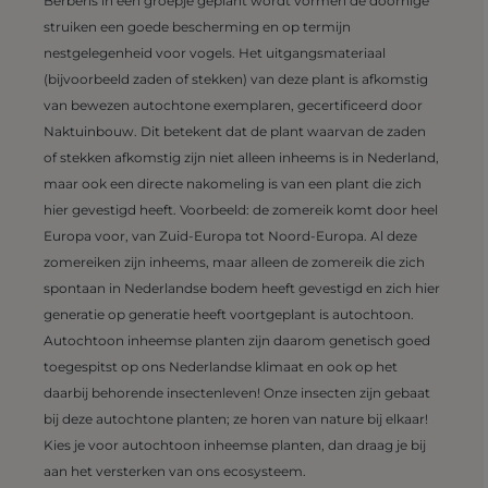
Berberis in een groepje geplant wordt vormen de doornige
struiken een goede bescherming en op termijn
nestgelegenheid voor vogels. Het uitgangsmateriaal
(bijvoorbeeld zaden of stekken) van deze plant is afkomstig
van bewezen autochtone exemplaren, gecertificeerd door
Naktuinbouw. Dit betekent dat de plant waarvan de zaden
of stekken afkomstig zijn niet alleen inheems is in Nederland,
maar ook een directe nakomeling is van een plant die zich
hier gevestigd heeft. Voorbeeld: de zomereik komt door heel
Europa voor, van Zuid-Europa tot Noord-Europa. Al deze
zomereiken zijn inheems, maar alleen de zomereik die zich
spontaan in Nederlandse bodem heeft gevestigd en zich hier
generatie op generatie heeft voortgeplant is autochtoon.
Autochtoon inheemse planten zijn daarom genetisch goed
toegespitst op ons Nederlandse klimaat en ook op het
daarbij behorende insectenleven! Onze insecten zijn gebaat
bij deze autochtone planten; ze horen van nature bij elkaar!
Kies je voor autochtoon inheemse planten, dan draag je bij
aan het versterken van ons ecosysteem.