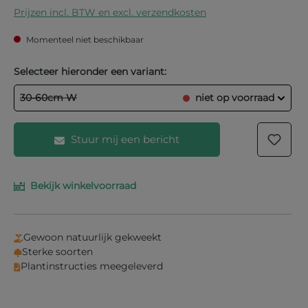
Prijzen incl. BTW en excl. verzendkosten
Momenteel niet beschikbaar
Selecteer hieronder een variant:
30-60cm W
niet op voorraad
Stuur mij een bericht
Bekijk winkelvoorraad
Vul je e-mailadres in het onderstaande veld in en
wij laten je weten wanneer het product weer op
voorraad is.
Gewoon natuurlijk gekweekt
Uw E-mail
Sterke soorten
Plantinstructies meegeleverd