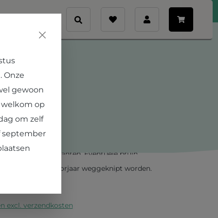
Veelgestelde vragen
Contact
nt
stus
. Onze
rowii 'Irish Green'
 wel gewoon
€ 5,25
e welkom op
dag om zelf
Carex morrowii 'Irish Green' vormt stevige
af september
ie het liefst in de halfschaduw staan. Een
plaatsen
gt voor vitale planten. Eventuele bruin
 kunnen in het voorjaar weggeknipt worden.
rder
en excl. verzendkosten