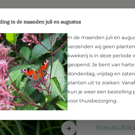
ffen
Natuurlijk evenwicht
Hergebruik
Kwekerij
Vergroenen
Bezoek Paard en Pla
ding in de maanden juli en augustus
In de maanden juli en augu
verzenden wij geen planten
Carex mor
kwekerij is in deze periode
Zegge
geopend. Je bent van hart
donderdag, vrijdag en zater
Deze wintergroene 
planten uit te zoeken. Van
frisgroene pollen d
kun je weer een bestelling 
humeuze bodem zor
voor thuisbezorging.
geworden sprieten
Mooi om...
Lees ve
Prijzen incl. BTW 