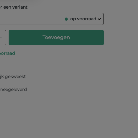
r een variant:
op voorraad
veelheid: Voer de gewenste hoeveelh
Toevoegen
oorraad
jk gekweekt
 meegeleverd