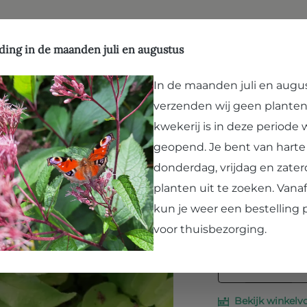
ffen
Natuurlijk evenwicht
Hergebruik
Kwekerij
Vergroenen
Bezoek Paard en Pla
ding in de maanden juli en augustus
In de maanden juli en augu
verzenden wij geen planten
Cyrtomiu
kwekerij is in deze periode
Ijzervaren, Si
geopend. Je bent van hart
Prijzen incl. BTW 
donderdag, vrijdag en zater
planten uit te zoeken. Van
Selecteer hieronde
kun je weer een bestelling 
P9
voor thuisbezorging.
Producthoe
Bekijk winkelv