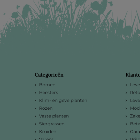
Categorieën
Klant
Bomen
Leve
Heesters
Reto
Klim- en gevelplanten
Leve
Rozen
Mode
Vaste planten
Zake
Siergrassen
Bet
Kruiden
Gara
Varens
Priv