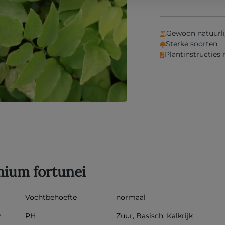
Gewoon natuurli
Sterke soorten
Plantinstructies
mium fortunei
Vochtbehoefte
normaal
w
PH
Zuur, Basisch, Kalkrijk