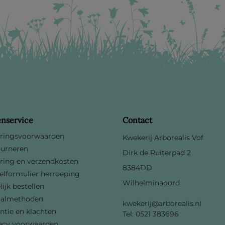
enservice
Contact
ringsvoorwaarden
Kwekerij Arborealis Vof
urneren
Dirk de Ruiterpad 2
ring en verzendkosten
8384DD
lformulier herroeping
Wilhelminaoord
lijk bestellen
aalmethoden
kwekerij@arborealis.nl
ntie en klachten
Tel: 0521 383696
acy voorwaarden