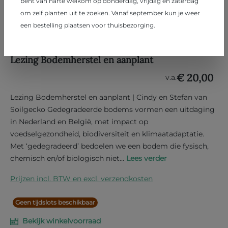
bent van harte welkom op donderdag, vrijdag en zaterdag
om zelf planten uit te zoeken. Vanaf september kun je weer
een bestelling plaatsen voor thuisbezorging.
Lezing Bodemherstel en aanplant
€ 20,00
v.a.
Lezing Bodemherstel en aanplant | Cindy en Stefan van
Soilgecko Gedegradeerde bodems vormen een uitdaging
in Nederland en België, met impact op
voedselgezondheid, biodiversiteit en klimaatadaptatie.
Met ‘gedegradeerd’ bedoelen we een bodem die fysisch,
chemisch en/of biologisch niet...
Lees verder
Prijzen incl. BTW en excl. verzendkosten
Geen tijdslots beschikbaar
Bekijk winkelvoorraad