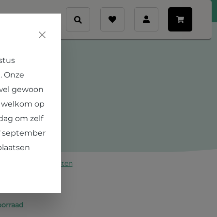
Veelgestelde vragen
Contact
nt
era Greutink
€ 10,00
stus
v.a.
. Onze
ken met ... Vera Greutink: Lezing Permacultuur
 wel gewoon
 hele jaar oogsten, weinig onderhoud én
e welkom op
 gezonde bodem en meer biodiversiteit: dat kan
dag om zelf
ermacultuur-principes gaat tuinieren! In deze...
af september
plaatsen
en excl. verzendkosten
hikbaar
oorraad