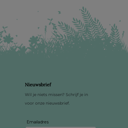
Nieuwsbrief
Wil je niets missen? Schrijf je in
voor onze nieuwsbrief.