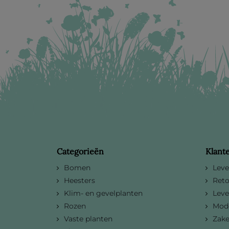
Categorieën
Klant
Bomen
Leve
Heesters
Reto
Klim- en gevelplanten
Leve
Rozen
Mode
Vaste planten
Zake