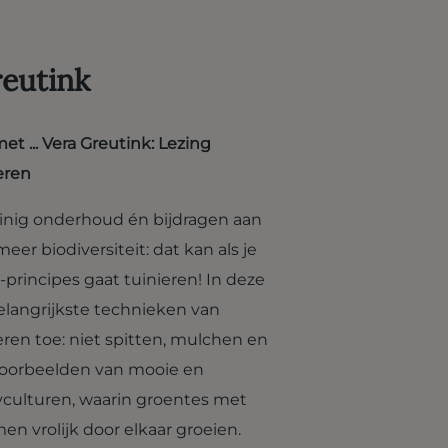
reutink
 ... Vera Greutink: Lezing
eren
einig onderhoud én bijdragen aan
r biodiversiteit: dat kan als je
principes gaat tuinieren! In deze
 belangrijkste technieken van
en toe: niet spitten, mulchen en
 voorbeelden van mooie en
yculturen, waarin groentes met
n vrolijk door elkaar groeien.