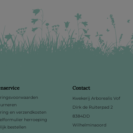
enservice
Contact
ringsvoorwaarden
Kwekerij Arborealis Vof
urneren
Dirk de Ruiterpad 2
ring en verzendkosten
8384DD
lformulier herroeping
Wilhelminaoord
lijk bestellen