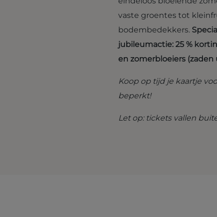
eindeloos bloeiende zom
vaste groentes tot kleinf
bodembedekkers.
Speci
jubileumactie: 25 % korti
en zomerbloeiers (zaden
Koop op tijd je kaartje vo
beperkt!
Let op: tickets vallen bui