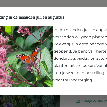
ffen
Natuurlijk evenwicht
Hergebruik
Kwekerij
Vergroenen
Bezoek Paard en Pla
ding in de maanden juli en augustus
Lezing V
In de maanden juli en augu
verzenden wij geen planten
Groene vingers kwe
kwekerij is in deze periode
moestuinieren Het
geopend. Je bent van hart
bijdragen aan een
donderdag, vrijdag en zater
als je volgens de p
planten uit te zoeken. Van
Lees verder
kun je weer een bestelling 
voor thuisbezorging.
Prijzen incl. BTW 
Geen tijdslots besc
Bekijk winkelv