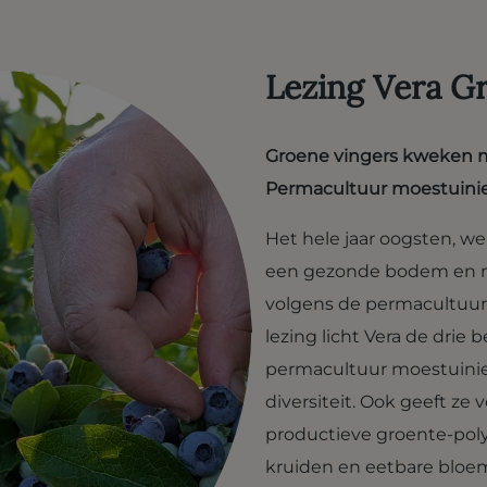
Lezing Vera G
Groene vingers kweken met
Permacultuur moestuini
Het hele jaar oogsten, w
een gezonde bodem en mee
volgens de permacultuur-
lezing licht Vera de drie
permacultuur moestuinier
diversiteit. Ook geeft ze
productieve groente-pol
kruiden en eetbare bloeme