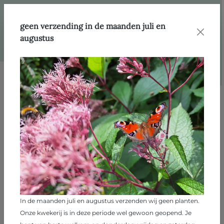
hoofdinhoud
Webshop
Producten
Klim- en gevelplanten
geen verzending in de maanden juli en
augustus
Afbeeldingengalerij overslaan
In de maanden juli en augustus verzenden wij geen planten.
Onze kwekerij is in deze periode wel gewoon geopend. Je