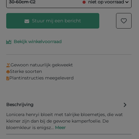
30-60cm C2
niet op voorraad
Stuur mij een bericht
Bekijk winkelvoorraad
Vul je e-mailadres in het onderstaande veld in en
wij laten je weten wanneer het product weer op
voorraad is.
Gewoon natuurlijk gekweekt
Uw E-mail
Sterke soorten
Plantinstructies meegeleverd
Beschrijving
Informeer mij bij nieuwe voorraad
Lonicera henryi bloeit met talrijke bloemetjes, die wat
kleiner zijn dan bij de gewone kamperfoelie. De
bloemkleur is enigsz…
Meer