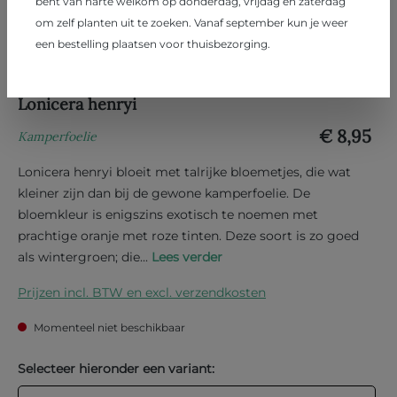
bent van harte welkom op donderdag, vrijdag en zaterdag
om zelf planten uit te zoeken. Vanaf september kun je weer
een bestelling plaatsen voor thuisbezorging.
Lonicera henryi
€ 8,95
Kamperfoelie
Lonicera henryi bloeit met talrijke bloemetjes, die wat
kleiner zijn dan bij de gewone kamperfoelie. De
bloemkleur is enigszins exotisch te noemen met
prachtige oranje met roze tinten. Deze soort is zo goed
als wintergroen; die...
Lees verder
Prijzen incl. BTW en excl. verzendkosten
Momenteel niet beschikbaar
Selecteer hieronder een variant: