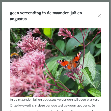
hoofdinhoud
Webshop
Producten
Klim- en gevelplanten
geen verzending in de maanden juli en
augustus
Afbeeldingengalerij overslaan
In de maanden juli en augustus verzenden wij geen planten.
Onze kwekerij is in deze periode wel gewoon geopend. Je