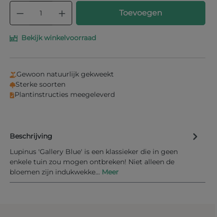
Producthoeveelheid: Voer de gewenste
Toevoegen
Bekijk winkelvoorraad
Gewoon natuurlijk gekweekt
Sterke soorten
Plantinstructies meegeleverd
Beschrijving
Lupinus 'Gallery Blue' is een klassieker die in geen
enkele tuin zou mogen ontbreken! Niet alleen de
bloemen zijn indukwekke…
Meer