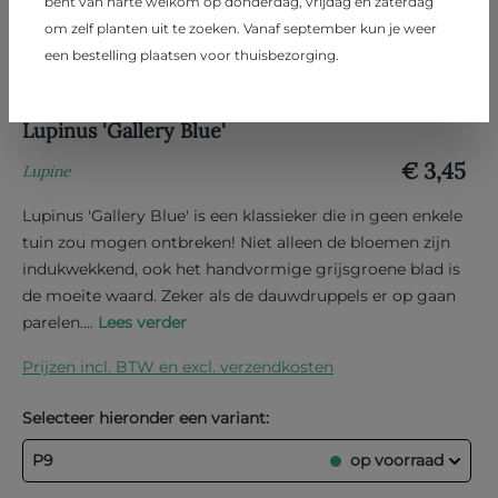
bent van harte welkom op donderdag, vrijdag en zaterdag
om zelf planten uit te zoeken. Vanaf september kun je weer
een bestelling plaatsen voor thuisbezorging.
Lupinus 'Gallery Blue'
€ 3,45
Lupine
Lupinus 'Gallery Blue' is een klassieker die in geen enkele
tuin zou mogen ontbreken! Niet alleen de bloemen zijn
indukwekkend, ook het handvormige grijsgroene blad is
de moeite waard. Zeker als de dauwdruppels er op gaan
parelen....
Lees verder
Prijzen incl. BTW en excl. verzendkosten
Selecteer hieronder een variant:
P9
op voorraad