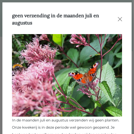
hoofdinhoud
Webshop
Producten
Klim- en gevelplanten
geen verzending in de maanden juli en
augustus
Afbeeldingengalerij overslaan
In de maanden juli en augustus verzenden wij geen planten.
Onze kwekerij is in deze periode wel gewoon geopend. Je