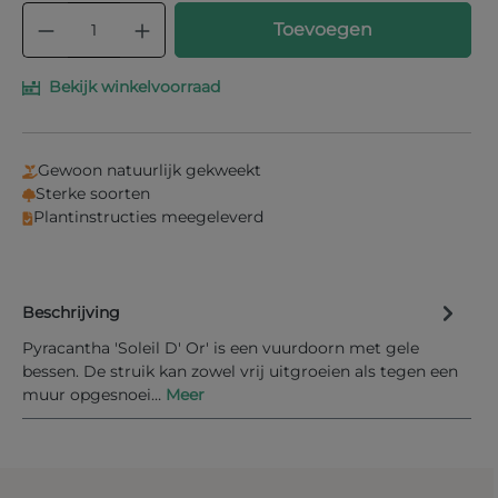
Producthoeveelheid: Voer de gewenste
Toevoegen
Bekijk winkelvoorraad
Gewoon natuurlijk gekweekt
Sterke soorten
Plantinstructies meegeleverd
Beschrijving
Pyracantha 'Soleil D' Or' is een vuurdoorn met gele
bessen. De struik kan zowel vrij uitgroeien als tegen een
muur opgesnoei…
Meer