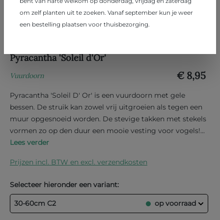
bent van harte welkom op donderdag, vrijdag en zaterdag
om zelf planten uit te zoeken. Vanaf september kun je weer
een bestelling plaatsen voor thuisbezorging.
Pyracantha 'Soleil d'Or'
€ 8,95
Vuurdoorn
Pyracantha 'Soleil D' Or' is een vuurdoorn met gele
bessen. De struik kan zowel vrij uitgroeien als tegen een
muur opgesnoeid worden. De stevige takken met stekels
vormen zo op den duur een mooie vesting voor vogels!...
Lees verder
Prijzen incl. BTW en excl. verzendkosten
Selecteer hieronder een variant:
30-60cm C2
op voorraad