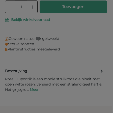
Producthoeveelheid: Voer de gewenste
Toevoegen
Bekijk winkelvoorraad
Gewoon natuurlijk gekweekt
Sterke soorten
Plantinstructies meegeleverd
Beschrijving
Rosa 'Dupontii' is een mooie struikroos die bloeit met
open witte rozen, versierd met een stralend geel hartje.
Het grijsgro…
Meer