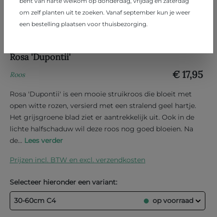
bent van harte welkom op donderdag, vrijdag en zaterdag
om zelf planten uit te zoeken. Vanaf september kun je weer
een bestelling plaatsen voor thuisbezorging.
Rosa 'Dupontii'
€ 17,95
Roos
Rosa 'Dupontii' is een mooie struikroos die bloeit met
open witte rozen, versierd met een stralend geel hartje.
Het grijsgroene blad ziet er aantrekkelijk uit. Ook in de
lichte halfschaduw wil deze roos nog goed bloeien. Na
de...
Lees verder
Prijzen incl. BTW en excl. verzendkosten
Selecteer hieronder een variant:
30-60cm C4
op voorraad