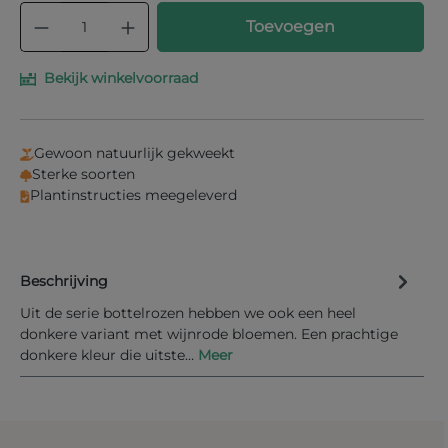
Producthoeveelheid: Voer de gewenste
Toevoegen
Bekijk winkelvoorraad
Gewoon natuurlijk gekweekt
Sterke soorten
Plantinstructies meegeleverd
Beschrijving
Uit de serie bottelrozen hebben we ook een heel
donkere variant met wijnrode bloemen. Een prachtige
donkere kleur die uitste…
Meer