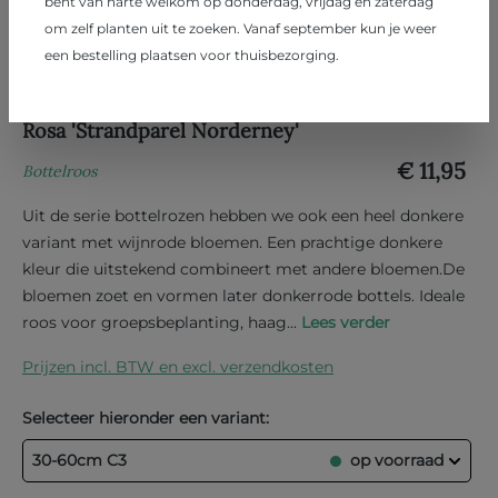
bent van harte welkom op donderdag, vrijdag en zaterdag
om zelf planten uit te zoeken. Vanaf september kun je weer
een bestelling plaatsen voor thuisbezorging.
Rosa 'Strandparel Norderney'
€ 11,95
Bottelroos
Uit de serie bottelrozen hebben we ook een heel donkere
variant met wijnrode bloemen. Een prachtige donkere
kleur die uitstekend combineert met andere bloemen.De
bloemen zoet en vormen later donkerrode bottels. Ideale
roos voor groepsbeplanting, haag...
Lees verder
Prijzen incl. BTW en excl. verzendkosten
Selecteer hieronder een variant:
30-60cm C3
op voorraad