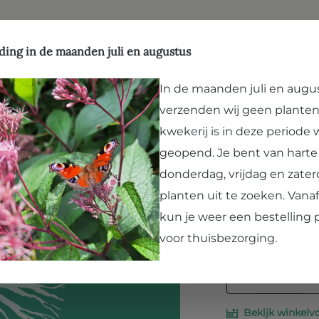
ffen
Natuurlijk evenwicht
Hergebruik
Kwekerij
Vergroenen
Bezoek Paard en Pla
ding in de maanden juli en augustus
In de maanden juli en augu
verzenden wij geen planten
Rosa 'We
kwekerij is in deze periode
geopend. Je bent van hart
Prijzen incl. BTW 
donderdag, vrijdag en zater
planten uit te zoeken. Van
Selecteer hieronde
kun je weer een bestelling 
30-60cm C4
voor thuisbezorging.
Producthoe
Bekijk winkelv