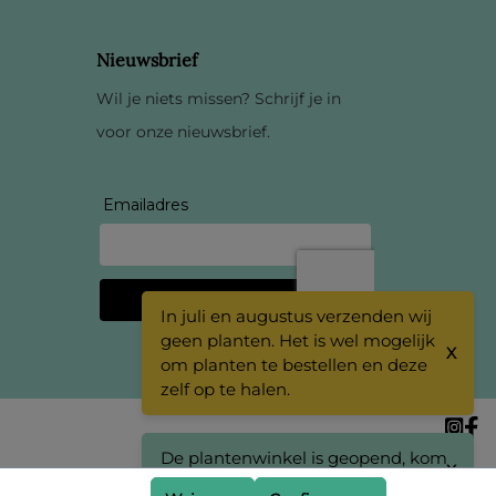
Nieuwsbrief
Wil je niets missen? Schrijf je in
voor onze nieuwsbrief.
In juli en augustus verzenden wij
geen planten. Het is wel mogelijk
X
om planten te bestellen en deze
zelf op te halen.
De plantenwinkel is geopend, kom
X
eens langs!