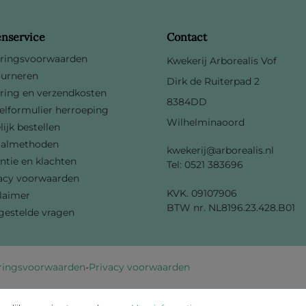
enservice
Contact
ringsvoorwaarden
Kwekerij Arborealis Vof
urneren
Dirk de Ruiterpad 2
ring en verzendkosten
8384DD
lformulier herroeping
Wilhelminaoord
lijk bestellen
aalmethoden
kwekerij@arborealis.nl
ntie en klachten
Tel: 0521 383696
acy voorwaarden
KVK. 09107906
laimer
BTW nr. NL8196.23.428.B01
gestelde vragen
ringsvoorwaarden
-
Privacy voorwaarden