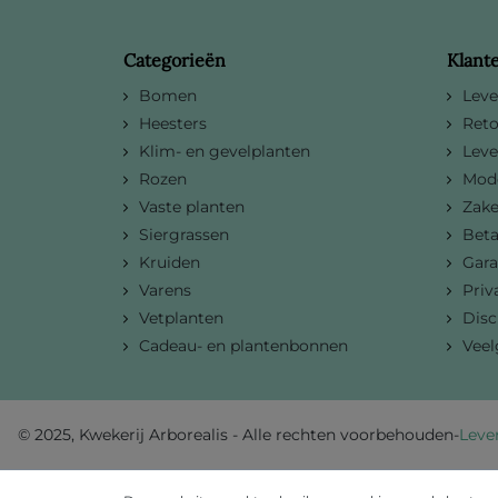
Categorieën
Klant
Bomen
Leve
Heesters
Reto
Klim- en gevelplanten
Leve
Rozen
Mode
Vaste planten
Zake
Siergrassen
Bet
Kruiden
Gara
Varens
Priv
Vetplanten
Disc
Cadeau- en plantenbonnen
Veel
-
Leve
© 2025, Kwekerij Arborealis - Alle rechten voorbehouden