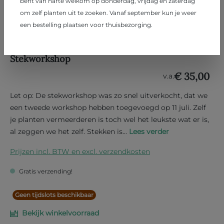
bent van harte welkom op donderdag, vrijdag en zaterdag
om zelf planten uit te zoeken. Vanaf september kun je weer
een bestelling plaatsen voor thuisbezorging.
Stekworkshop
€ 35,00
v.a.
Let op: De stekworkshop was zo snel uitverkocht, dat we
een tweede workshop hebben toegevoegd op 11 juli. Zelf
je planten vermeerderen is toch wel het leukste wat er is,
al zeggen we het zelf. Stekken is...
Lees verder
Prijzen incl. BTW en excl. verzendkosten
Gratis verzending!
Geen tijdslots beschikbaar
Bekijk winkelvoorraad