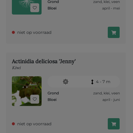
Grond
zand
,
klei
,
veen
Bloei
april - mei
niet op voorraad
Actinidia deliciosa 'Jenny'
Kiwi
4 - 7 m
Grond
zand
,
klei
,
veen
Bloei
april - juni
niet op voorraad