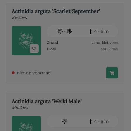
Actinidia arguta 'Scarlet September'
Kiwibes
-
4 - 6 m
Grond
zand
,
klei
,
veen
Bloei
april - mei
niet op voorraad
Actinidia arguta 'Weiki Male'
Minikiwi
4 - 6 m