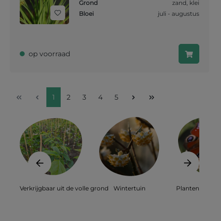
Grond
zand
,
klei
Bloei
juli - augustus
op voorraad
1
2
3
4
5
Verkrijgbaar uit de volle grond
Wintertuin
Planten voor bi