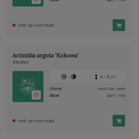
niet op voorraad
Actinidia arguta 'Kokuwa'
Kiwibes
-
4 - 6 m
Grond
zand
,
klei
,
veen
Bloei
april - mei
niet op voorraad