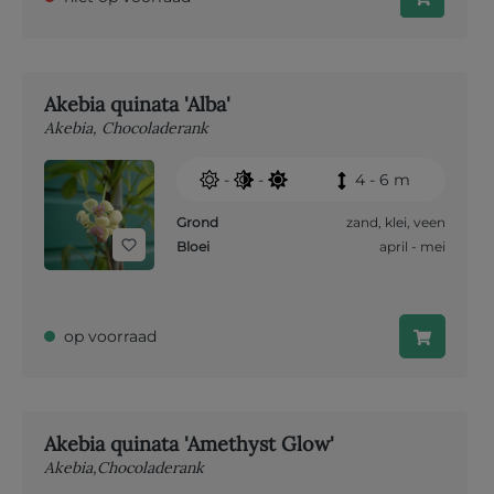
Akebia quinata 'Alba'
Akebia, Chocoladerank
-
-
4 - 6 m
Grond
zand
,
klei
,
veen
Bloei
april - mei
op voorraad
Akebia quinata 'Amethyst Glow'
Akebia,chocoladerank