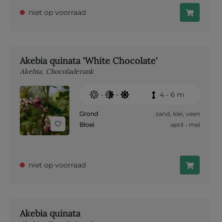
niet op voorraad
Akebia quinata 'White Chocolate'
Akebia, Chocoladerank
-
-
4 - 6 m
Grond
zand
,
klei
,
veen
Bloei
april - mei
niet op voorraad
Akebia quinata