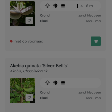
-
-
4 - 6 m
Grond
zand
,
klei
,
veen
Bloei
april - mei
niet op voorraad
Akebia quinata 'Silver Bell's'
Akebia, Chocoladerank
-
-
Grond
zand
,
klei
,
veen
Bloei
april - mei