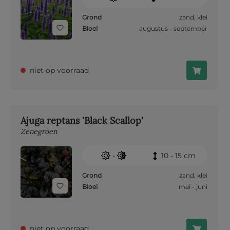
Grond
zand
,
klei
Bloei
augustus - september
niet op voorraad
Ajuga reptans 'Black Scallop'
Zenegroen
-
10 - 15 cm
Grond
zand
,
klei
Bloei
mei - juni
niet op voorraad