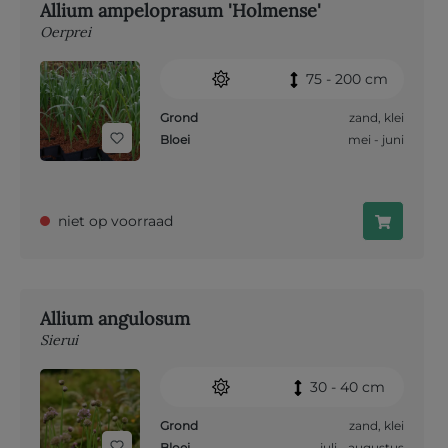
Allium ampeloprasum 'Holmense'
Oerprei
75 - 200 cm
Grond
zand
,
klei
Bloei
mei - juni
niet op voorraad
Allium angulosum
Sierui
30 - 40 cm
Grond
zand
,
klei
Bloei
juli - augustus