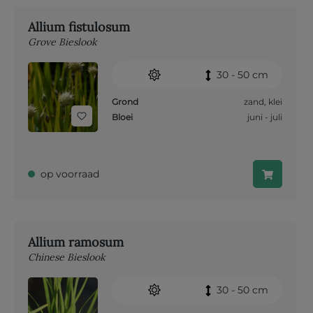
Allium fistulosum
Grove Bieslook
30 - 50 cm
Grond
zand
,
klei
Bloei
juni - juli
op voorraad
Allium ramosum
Chinese Bieslook
30 - 50 cm