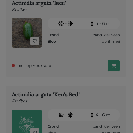
Actinidia arguta 'Issai'
Kiwibes
-
4 - 6 m
Grond
zand
,
klei
,
veen
Bloei
april - mei
niet op voorraad
Actinidia arguta 'Ken's Red'
Kiwibes
-
4 - 6 m
Grond
zand
,
klei
,
veen
Bloei
april - mei