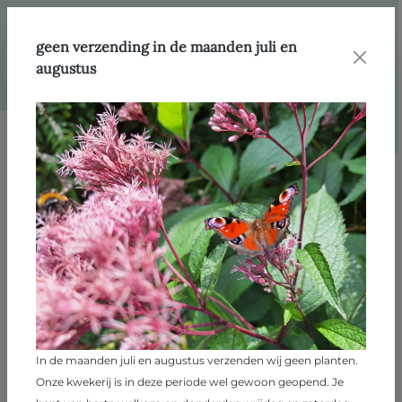
hoofdinhoud
Webshop
Categorie
De eetbare tuin
geen verzending in de maanden juli en
augustus
Filter
Filter
De eetbare tuin
731 producten
In de maanden juli en augustus verzenden wij geen planten.
Onze kwekerij is in deze periode wel gewoon geopend. Je
Acca sellowiana 'Coolidgei'