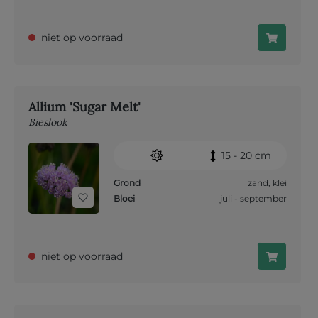
niet op voorraad
Allium 'Sugar Melt'
Bieslook
15 - 20 cm
Grond
zand
,
klei
Bloei
juli - september
niet op voorraad