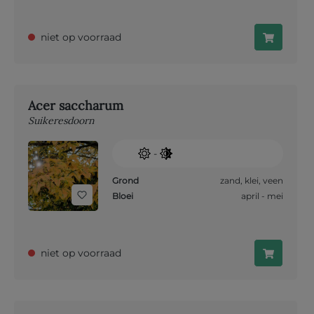
niet op voorraad
Acer saccharum
Suikeresdoorn
-
Grond
zand
,
klei
,
veen
Bloei
april - mei
niet op voorraad