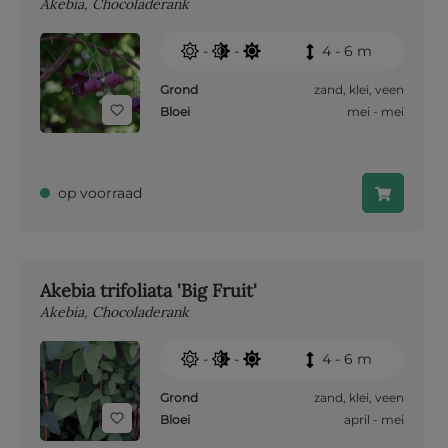
Akebia, Chocoladerank
-
-
4 - 6 m
Grond
zand
,
klei
,
veen
Bloei
mei - mei
op voorraad
Akebia trifoliata 'Big Fruit'
Akebia, Chocoladerank
-
-
4 - 6 m
Grond
zand
,
klei
,
veen
Bloei
april - mei