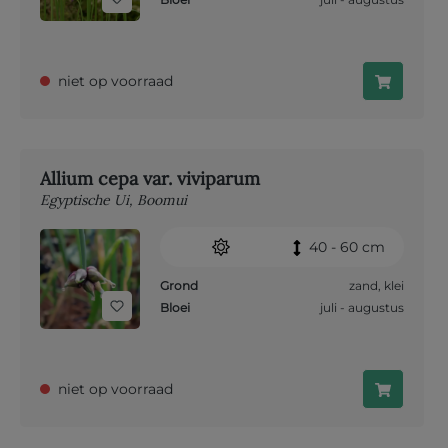
niet op voorraad
Allium cepa var. viviparum
Egyptische Ui, Boomui
40 - 60 cm
Grond
zand
,
klei
Bloei
juli - augustus
niet op voorraad